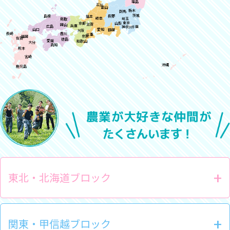
福島
石川
富山
栃木
群馬
茨城
島根
長野
福井
岐阜
埼玉
鳥取
東京
京都
山梨
滋賀
岡山
兵庫
広島
神奈川
千葉
山口
愛知
静岡
大阪
長崎
香川
三重
奈良
福岡
佐賀
徳島
愛媛
和歌山
大分
高知
熊本
宮崎
沖縄
鹿児島
東北・北海道ブロック
関東・甲信越ブロック