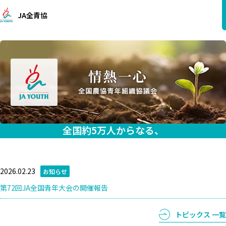
JA全青協
全国約5万人からなる、
地域農業を盛り上げる
若手青年農業者の組織です。
2026.02.23
お知らせ
第72回JA全国青年大会の開催報告
トピックス 一覧