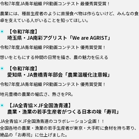
令和7年度JA青年組織 PR動画コンテスト 最優秀賞受賞！
農業には、種苗生産者のように直接食べ物は作らないけど、みんなの食
卓を支えている人がいることを知ってほしい。
【令和7年度】
埼玉県・JA南彩アグリスト「We are AGRIST」
令和7年度JA青年組織 PR動画コンテスト 優秀賞受賞！
想いをともにする仲間の日常を描き、農の魅力を伝える
【令和7年度】
愛知県・JA豊橋青年部会「農業温暖化注意報」
令和7年度JA青年組織 PR動画コンテスト 優秀賞受賞！
地元豊橋の農業の幅広さ、熱さをPR。
【JA全青協×JF全国漁青連】
農業・漁業の若手生産者がつくる日本の味「寿司」
JA全青協×JF全国漁青連のコラボレーション企画！！
全国各地の農業・漁業の若手生産者が東京・大手町に食材を持ち寄り、
絶品の「お寿司」に仕上げました。