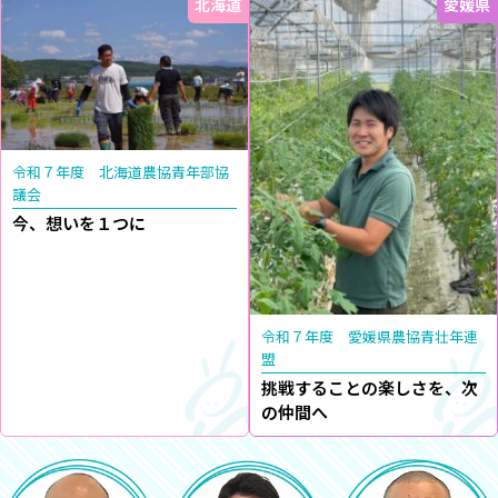
北海道
愛媛県
令和７年度 北海道農協青年部協
議会
今、想いを１つに
令和７年度 愛媛県農協青壮年連
盟
挑戦することの楽しさを、次
の仲間へ