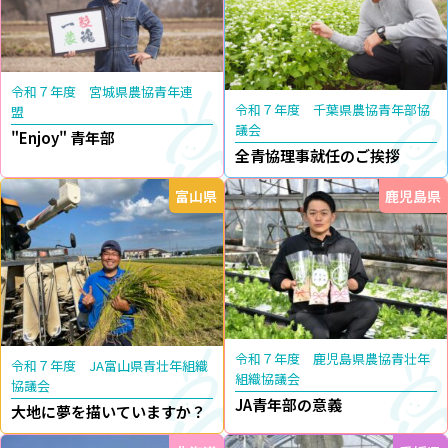
令和７年度 宮城県農協青年連
令和７年度 千葉県農協青年部協
盟
議会
"Enjoy" 青年部
全青協理事就任のご挨拶
富山県
鹿児島県
令和７年度 鹿児島県農協青壮年
令和７年度 JA富山県青壮年組織
組織協議会
協議会
JA青年部の意義
大地に夢を描いていますか？