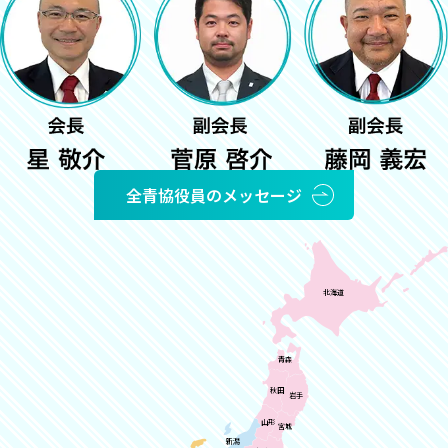
全青協役員のメッセージ
北海道
青森
秋田
岩手
山形
宮城
新潟