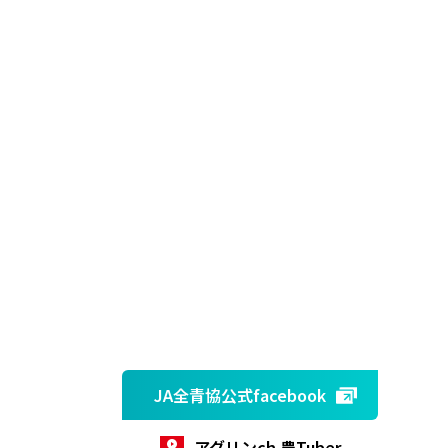
JA全青協公式facebook
アグリンch 農Tuber