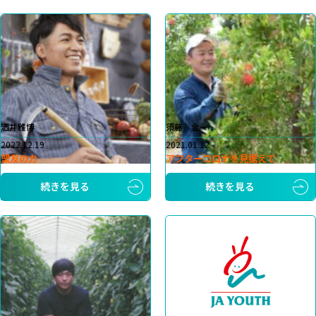
洒井雅博
須藤 金一
2022.12.19
2021.01.12
盟友の力
アフターコロナを見据えて
続きを見る
続きを見る