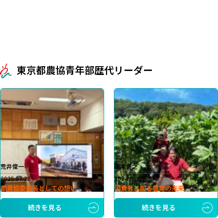
東京都農協青年部歴代リーダー
荒井俊一
笹本善之
2025.07.28
2024.08.05
都青協委員長としての想い
消費者と創る農業の未来
続きを見る
続きを見る