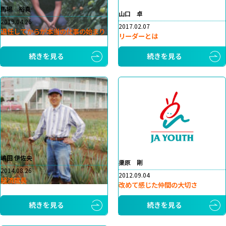
馬場 裕真
山口 卓
2019.04.26
2017.02.07
退任してからが本当の仕事の始まり
リーダーとは
続きを見る
続きを見る
嶋田 伊佐央
栗原 剛
2014.08.26
2012.09.04
経済成長
改めて感じた仲間の大切さ
続きを見る
続きを見る