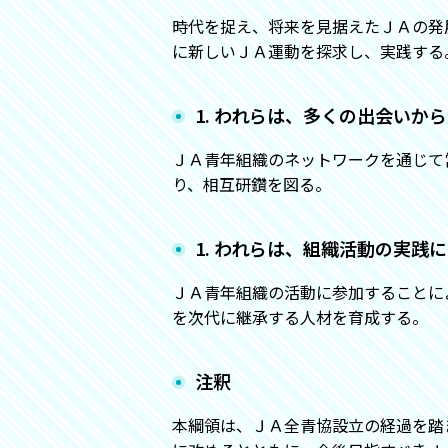
時代を捉え、将来を見据えたＪＡの発
に新しいＪＡ運動を探求し、実践する
1. われらは、多くの出会い
ＪＡ青年組織のネットワークを通じて
り、相互研鑽を図る。
1. われらは、組織活動の実
ＪＡ青年組織の活動に参加することに
を次代に継承する人材を育成する。
注釈
本綱領は、ＪＡ全青協設立の経過を踏