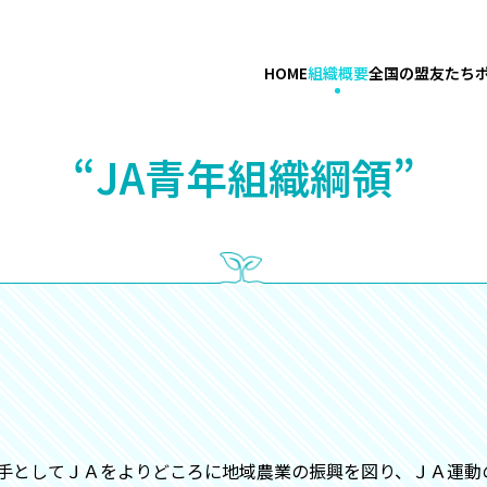
HOME
組織概要
全国の盟友たち
“JA青年組織綱領”
手としてＪＡをよりどころに地域農業の振興を図り、ＪＡ運動