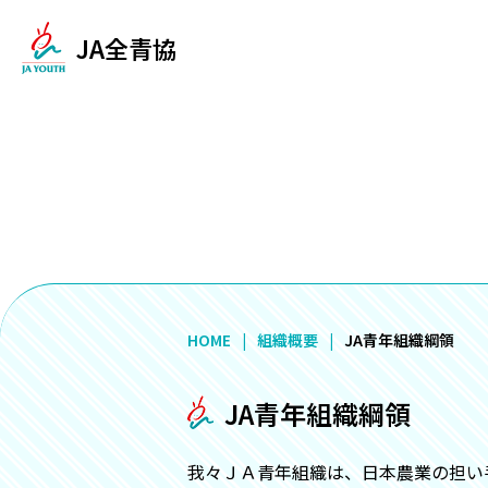
JA全青協
HOME
組織概要
JA青年組織綱領
JA青年組織綱領
我々ＪＡ青年組織は、日本農業の担い