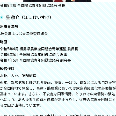
令和8年度 全国農協青年組織協議会 会長
星 敬介（ほし けいすけ）
出身青年部
JA会津よつば青年連盟協議会
略歴
令和5年4月 福島県農業協同組合青年連盟 委員長
令和6年5月 全国農協青年組織協議会 理事
令和7年5月 全国農協青年組織協議会 副会長
経営作目
水稲、大豆、味噌醸造
近年、異常気象と評される豪雨、豪雪、干ばつ、雹などによる自然災害
が全国各地で頻発し、畜産・酪農業においては家畜防疫強化の必要性が
高まっています。さらに、不安定な国際情勢、とりわけ中東情勢の緊迫
化により、あらゆる生産資材価格が高止まりし、従来の営農を困難にす
る要因が山積しています。