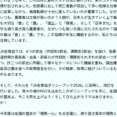
このような中で、この四月に食料システム法が施行され、米のコスト指
標が出されました。他産業に比して死亡者数が突出して多い危険な仕事
に従事しながら、価格転嫁が十分に進んでいないのが農業でした。なぜ
いつも、農業者は立場が弱いのか？人間が、日本人が生きていく上で最
も大切な「食」と「農」、「国土」と「環境」、そして「日本文化」を
守る誇り高き我ら農業者が、なぜいつも弱い立場に立たされるのか？国
の基は「食」と「農」です。この指標が本当に機能するのか、私たちは
注視しています。
JA全青協では、6つの部会（作目別3部会、課題別3部会）を設け、各都
道府県の委員長・会長・部長らが作目別・課題別それぞれの部会一つず
つ、計二つの部会に所属して様々なテーマについて議論を重ね、国会議
員及び農水省への政策提言を行い、その結果、政策に結びついているも
のもあります。
そして、それらを『JA全青協ポリシーブック2026』に反映し、改訂を
行いました。我々の魂の叫びを込めたこのポリシーブックを手に、全国
の盟友よ、今こそ声を上げよう！そして立ち上がろうではありません
か！
今年度は全国の盟友が「情熱一心」を合言葉に、誇り高き青年の情熱と