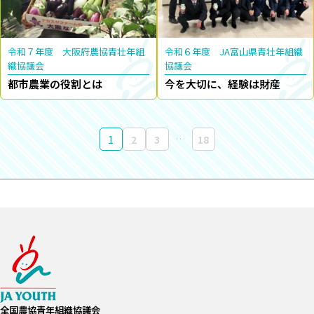
令和７年度 大阪府農協青壮年組
令和６年度 JA富山県青壮年組織
織協議会
協議会
都市農業の役割とは
今を大切に、経験は財産
…
1
2
3
18
全国農協青年組織協議会