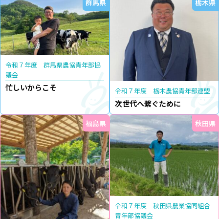
群馬県
栃木県
令和７年度 群馬県農協青年部協
議会
忙しいからこそ
令和７年度 栃木農協青年部連盟
次世代へ繋ぐために
福島県
秋田県
令和７年度 秋田県農業協同組合
青年部協議会