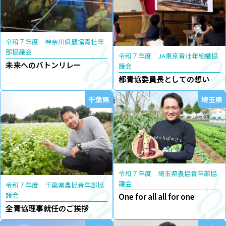
令和７年度 神奈川県農協青壮年
部協議会
令和７年度 JA東京青壮年組織協
未来へのバトンリレー
議会
都青協委員長としての想い
千葉県
埼玉県
令和７年度 埼玉県農協青年部協
議会
令和７年度 千葉県農協青年部協
議会
One for all all for one
全青協理事就任のご挨拶