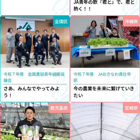
JA青年の歌『君と』で、君と
熱く！！
全国区
沖縄県
令和７年度 全国農協青年組織協
令和７年度 JAおきなわ青壮年
議会
部
さあ、みんなでやってみよ
今の農業を未来に繋げていき
う！
たい
鹿児島県
宮崎県