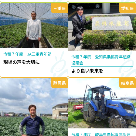
三重県
愛知県
令和７年度 JA三重青年部
令和７年度 愛知県農協青年組織
現場の声を大切に
協議会
より良い未来を
静岡県
岐阜県
令和７年度 岐阜県農協青年部連