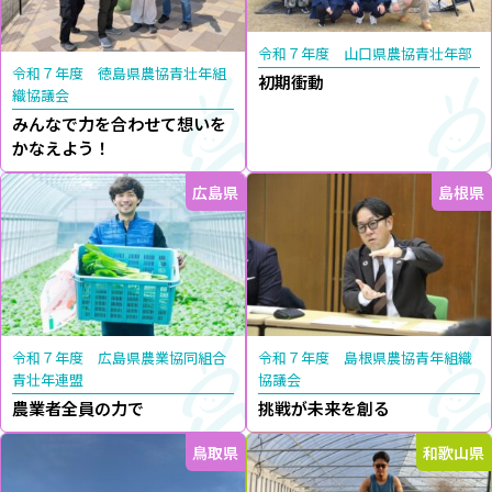
令和７年度 山口県農協青壮年部
令和７年度 徳島県農協青壮年組
初期衝動
織協議会
みんなで力を合わせて想いを
かなえよう！
広島県
島根県
令和７年度 広島県農業協同組合
令和７年度 島根県農協青年組織
青壮年連盟
協議会
農業者全員の力で
挑戦が未来を創る
鳥取県
和歌山県