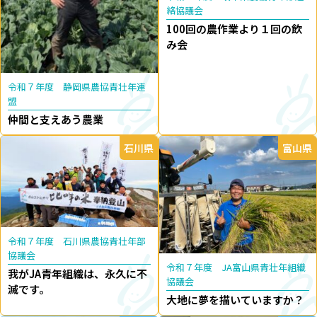
絡協議会
100回の農作業より１回の飲
み会
令和７年度 静岡県農協青壮年連
盟
仲間と支えあう農業
石川県
富山県
令和７年度 石川県農協青壮年部
協議会
令和７年度 JA富山県青壮年組織
我がJA青年組織は、永久に不
協議会
滅です。
大地に夢を描いていますか？