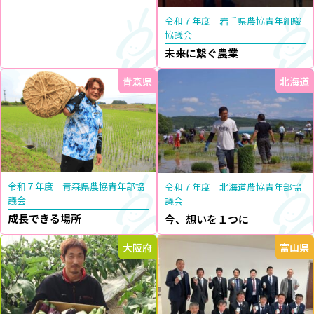
令和７年度 岩手県農協青年組織
協議会
未来に繋ぐ農業
青森県
北海道
令和７年度 青森県農協青年部協
令和７年度 北海道農協青年部協
議会
議会
成長できる場所
今、想いを１つに
大阪府
富山県