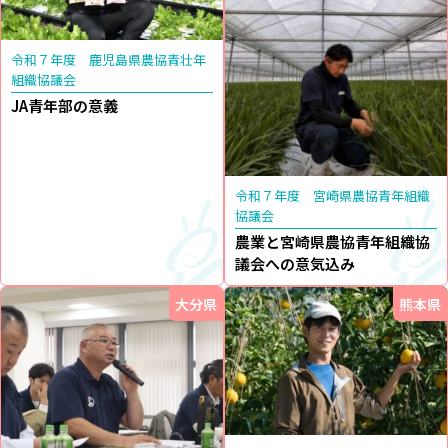
令和７年度 鹿児島県農協青壮年
組織協議会
JA青年部の意義
令和７年度 宮崎県農協青年組織
協議会
農業と宮崎県農協青年組織協
議会への意気込み
大分県
熊本県