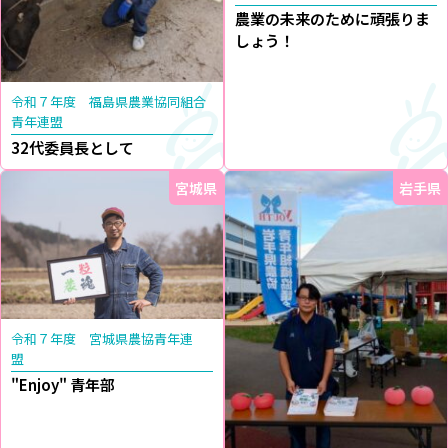
農業の未来のために頑張りま
しょう！
令和７年度 福島県農業協同組合
青年連盟
32代委員長として
宮城県
岩手県
令和７年度 宮城県農協青年連
盟
"Enjoy" 青年部