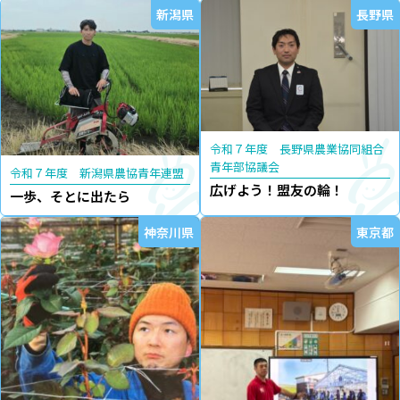
新潟県
長野県
令和７年度 長野県農業協同組合
青年部協議会
令和７年度 新潟県農協青年連盟
広げよう！盟友の輪！
一歩、そとに出たら
神奈川県
東京都