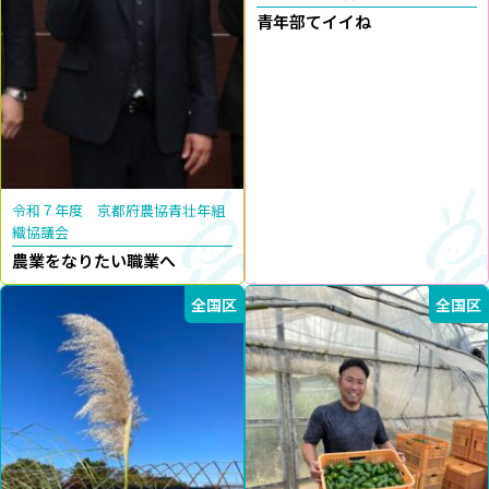
青年部てイイね
令和７年度 京都府農協青壮年組
織協議会
農業をなりたい職業へ
全国区
全国区