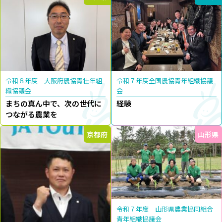
令和８年度 大阪府農協青壮年組
令和７年度全国農協青年組織協議
織協議会
会
まちの真ん中で、次の世代に
経験
つながる農業を
京都府
山形県
令和７年度 山形県農業協同組合
青年組織協議会