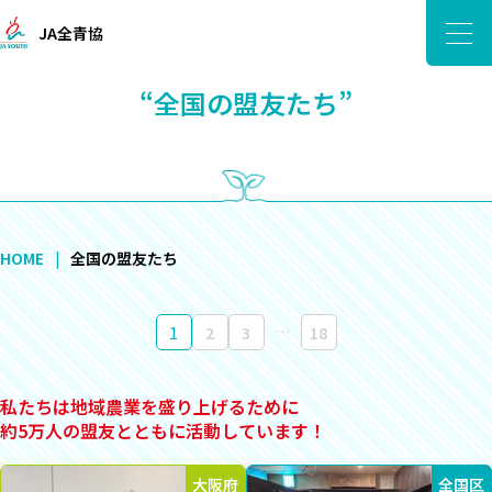
JA全青協
“全国の盟友たち”
HOME
全国の盟友たち
…
1
2
3
18
私たちは地域農業を盛り上げるために
約5万人の盟友とともに活動しています！
大阪府
全国区