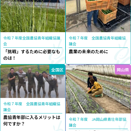
令和７年度全国農協青年組織協議
令和７年度 全国農協青年組織協
会
議会
「挑戦」するために必要なも
農業の未来のために
のは！
全国区
岡山県
令和７年度 全国農協青年組織協
議会
農協青年部に入るメリットは
令和７年度 JA岡山県青壮年部協
何ですか？
議会