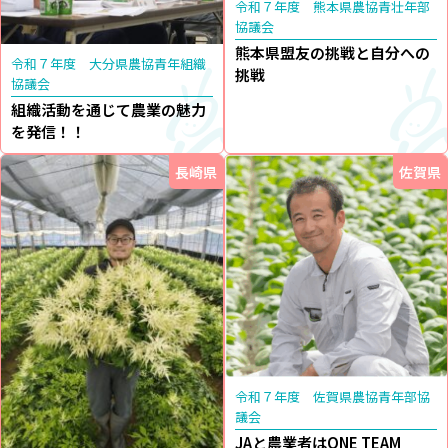
令和７年度 熊本県農協青壮年部
協議会
熊本県盟友の挑戦と自分への
令和７年度 大分県農協青年組織
挑戦
協議会
組織活動を通じて農業の魅力
を発信！！
長崎県
佐賀県
令和７年度 佐賀県農協青年部協
議会
JAと農業者はONE TEAM