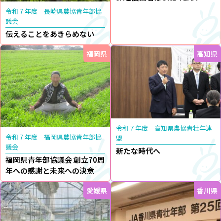
令和７年度 長崎県農協青年部協
議会
伝えることをあきらめない
福岡県
高知県
令和７年度 高知県農協青壮年連
令和７年度 福岡県農協青年部協
盟
議会
新たな時代へ
福岡県青年部協議会 創立70周
年への感謝と未来への決意
愛媛県
香川県