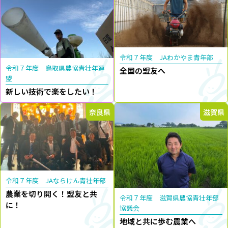
令和７年度 JAわかやま青年部
令和７年度 鳥取県農協青壮年連
全国の盟友へ
盟
新しい技術で楽をしたい！
奈良県
滋賀県
令和７年度 JAならけん青壮年部
農業を切り開く！盟友と共
令和７年度 滋賀県農協青壮年部
に！
協議会
地域と共に歩む農業へ