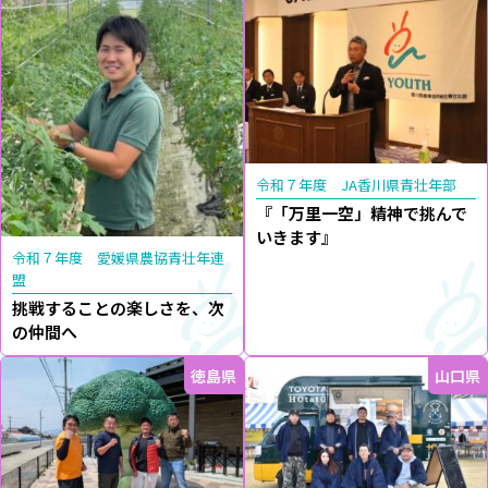
令和７年度 JA香川県青壮年部
『「万里一空」精神で挑んで
いきます』
令和７年度 愛媛県農協青壮年連
盟
挑戦することの楽しさを、次
の仲間へ
徳島県
山口県