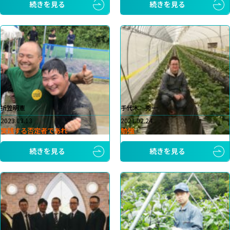
続きを見る
続きを見る
折笠明憲
手代木 秀一
2023.03.13
2021.02.24
実践する否定者であれ
勉強
続きを見る
続きを見る