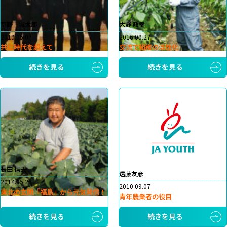
草野 城太郎
大野 政幸
2019.05.07
2016.09.27
共に時代を超えて
交流で組織の活性化
続きを見る
続きを見る
長田 信夫
遠藤友彦
2014.05.27
2010.09.07
東北の玄関『福島』から元気発信！
青年農業者の役目
続きを見る
続きを見る