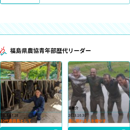
福島県農協青年部歴代リーダー
菊池一裕
星敬介
2025.07.28
2023.10.30
32代委員長として
農に関わる人を増やす