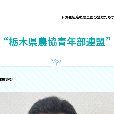
HOME
組織概要
全国の盟友たち
“栃木県農協青年部連盟”
年部連盟