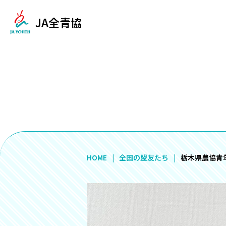
JA全青協
HOME
全国の盟友たち
栃木県農協青