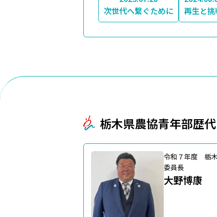
次世代へ繋ぐために
再生と挑
栃木県農協青年部歴代
令和７年度 栃
委員長
大野博康