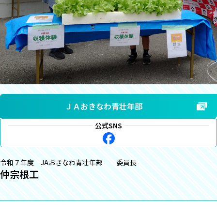
ＪＡおきなわ青壮年部
公式SNS
令和７年度 JAおきなわ青壮年部 委員長
仲宗根工