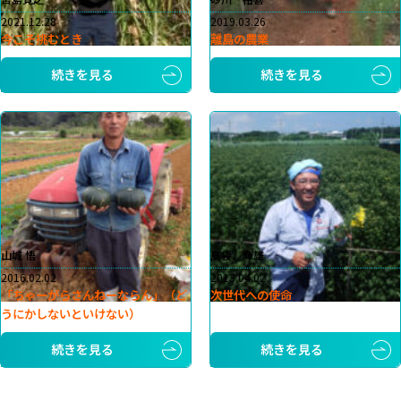
2021.12.28
2019.03.26
今こそ挑むとき
離島の農業
続きを見る
続きを見る
山城 悟
島袋 輝雄
2016.02.02
2013.04.02
「ちゃーがらさんねーならん」（ど
次世代への使命
うにかしないといけない）
続きを見る
続きを見る