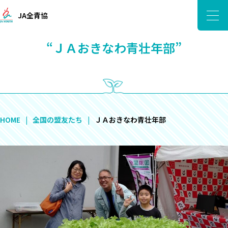
JA全青協
“ＪＡおきなわ青壮年部”
HOME
全国の盟友たち
ＪＡおきなわ青壮年部