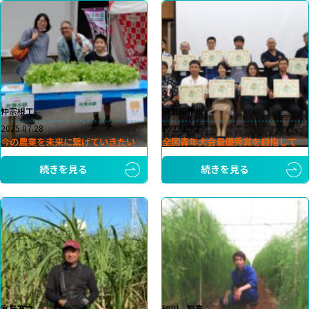
仲宗根工
伊志嶺雅也
2025.07.28
2023.09.25
今の農業を未来に繋げていきたい
全国青年大会最優秀賞を目指して
続きを見る
続きを見る
宮島寛之
砂川 裕喜