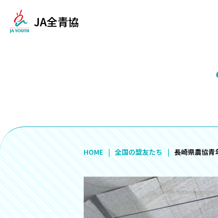
JA全青協
HOME
全国の盟友たち
長崎県農協青