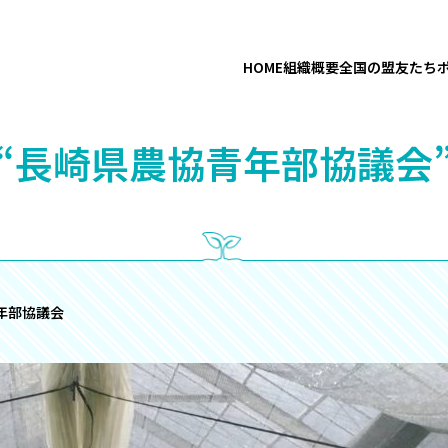
HOME
組織概要
全国の盟友たち
“長崎県農協青年部協議会
年部協議会