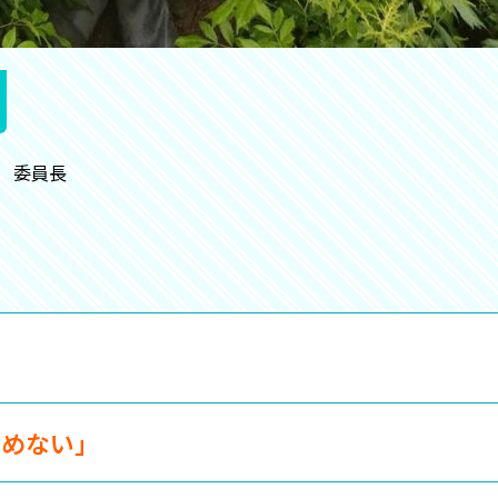
 委員長
らめない」