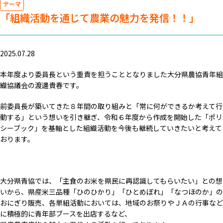
テーマ
「組織活動を通じて農業の魅力を発信！！」
2025.07.28
本年度より委員長という重責を担うこととなりました大分県農協青年組
織協議会の渡邊貴春です。
前委員長が築いてきた８年間の取り組みと「常に何ができるか考えて行
動する」という想いを引き継ぎ、令和６年度から作成を開始した「ポリ
シーブック」を基軸とした組織活動を今後も継続していきたいと考えて
おります。
大分県青協では、「主食のお米を県民に再認識してもらいたい」との想
いから、県産米三品種「ひのひかり」「ひとめぼれ」「なつほのか」の
おにぎり販売、各単組活動においては、地域のお祭りやＪＡの行事など
に積極的に青年部ブースを出店するなど、