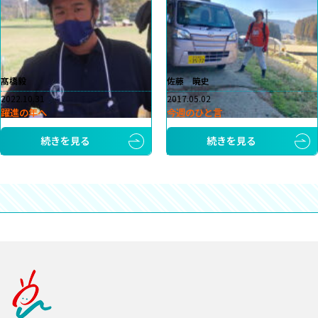
髙橋毅
佐藤 暁史
2022.10.31
2017.05.02
躍進の年へ
今週のひと言
続きを見る
続きを見る