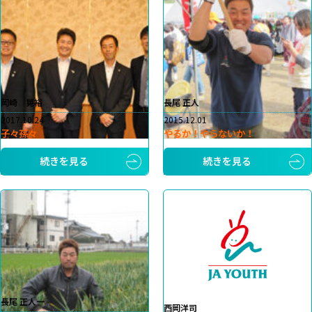
岡崎 晃裕
長尾 正人
2017.10.24
2015.12.01
子々孫々
やるか！やらないか！
続きを見る
続きを見る
長尾 正人一
西岡洋司