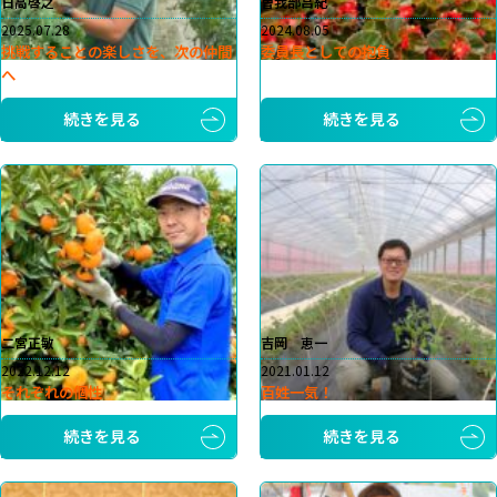
日高啓之
曽我部昌紀
2025.07.28
2024.08.05
挑戦することの楽しさを、次の仲間
委員長としての抱負
へ
続きを見る
続きを見る
二宮正敏
吉岡 恵一
2022.12.12
2021.01.12
それぞれの個性
百姓一気！
続きを見る
続きを見る