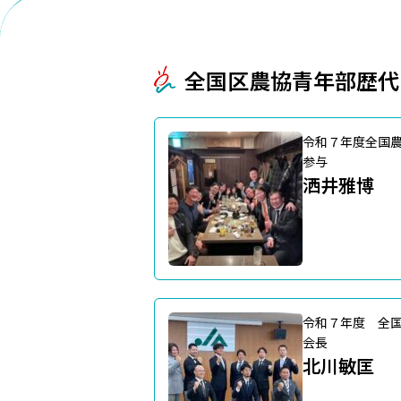
全国区農協青年部歴代
令和７年度全国
参与
洒井雅博
令和７年度 全
会長
北川敏匡