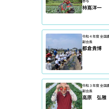
参与
柿嶌洋一
令和４年度 全国
副会長
都倉貴博
令和３年度 全国
副会長
高原 弘雅