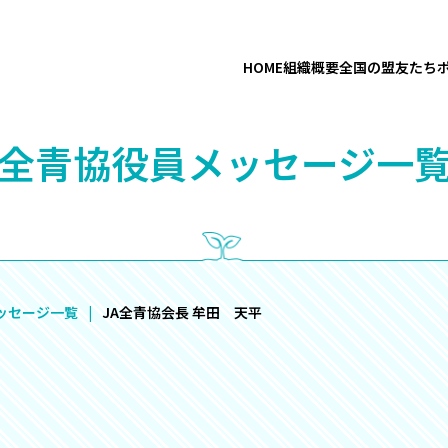
HOME
組織概要
全国の盟友たち
“全青協役員メッセージ一覧
ッセージ一覧
JA全青協会長 牟田 天平