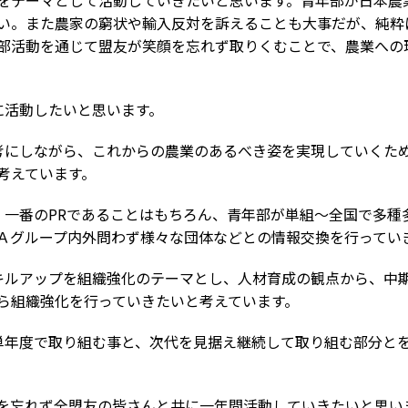
をテーマとして活動していきたいと思います。青年部が日本農
い。また農家の窮状や輸入反対を訴えることも大事だが、純粋
年部活動を通じて盟友が笑顔を忘れず取りくむことで、農業への
に活動したいと思います。
にしながら、これからの農業のあるべき姿を実現していくた
と考えています。
一番のPRであることはもちろん、青年部が単組～全国で多種
ＪＡグループ内外問わず様々な団体などとの情報交換を行って
ルアップを組織強化のテーマとし、人材育成の観点から、中
から組織強化を行っていきたいと考えています。
年度で取り組む事と、次代を見据え継続して取り組む部分と
忘れず全盟友の皆さんと共に一年間活動していきたいと思い