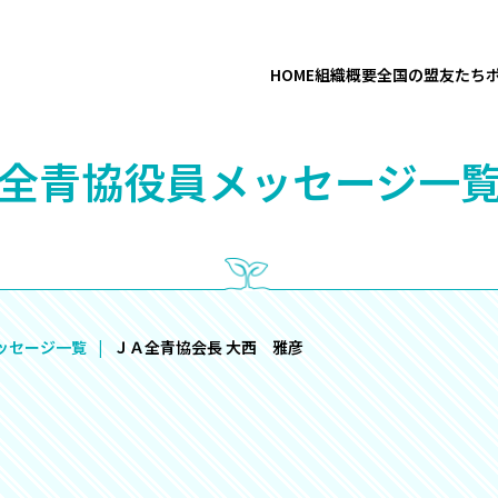
HOME
組織概要
全国の盟友たち
“全青協役員メッセージ一覧
ッセージ一覧
ＪＡ全青協会長 大西 雅彦