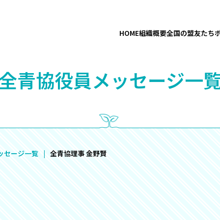
HOME
組織概要
全国の盟友たち
“全青協役員メッセージ一覧
ッセージ一覧
全青協理事 金野賢