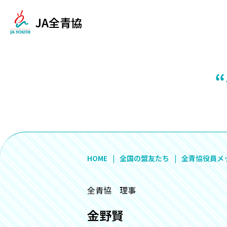
JA全青協
HOME
全国の盟友たち
全青協役員メ
全青協 理事
金野賢