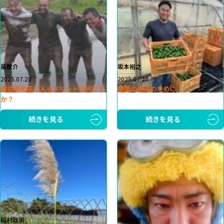
星敬介
坂本裕之
2025.07.28
2025.07.28
農協青年部に入るメリットは何です
農業の未来のために
か？
続きを見る
続きを見る
稲村政崇
佐藤崇史