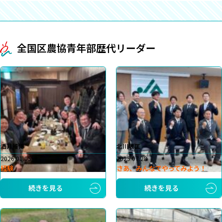
全国区農協青年部歴代リーダー
洒井雅博
北川敏匡
2026.01.05
2025.07.28
経験
さあ、みんなでやってみよう！
続きを見る
続きを見る