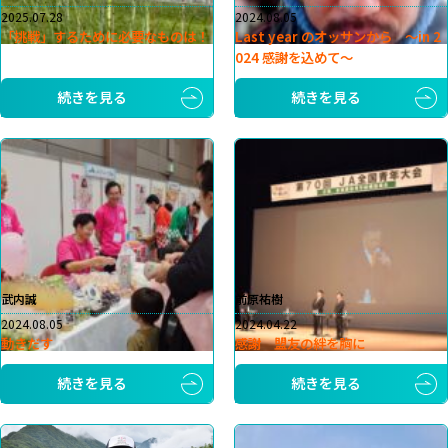
2025.07.28
2024.08.05
「挑戦」するために必要なものは！
Last year のオッサンから 〜in 2
024 感謝を込めて〜
続きを見る
続きを見る
武内誠
前原祐樹
2024.08.05
2024.04.22
動きだす
感謝 盟友の絆を胸に
続きを見る
続きを見る