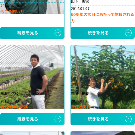
山下 秀俊
2014.06.10
2014.01.07
今こそ若い力
60周年の節目にあたって信頼される
力
続きを見る
続きを見る
白水 信和
高塚 光春
2013.07.30
2013.07.23
我ら青年の責務
責任と実行
続きを見る
続きを見る