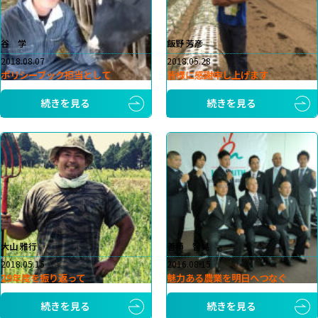
谷 学
飯野 芳彦
2018.08.07
2018.05.28
ポリシーブック担当として
皆様に感謝申し上げます
続きを見る
続きを見る
大山 雅行
善積 智晃
2018.05.15
2016.08.15
29年度を振り返って
魅力ある農業を明日へつなぐ
続きを見る
続きを見る