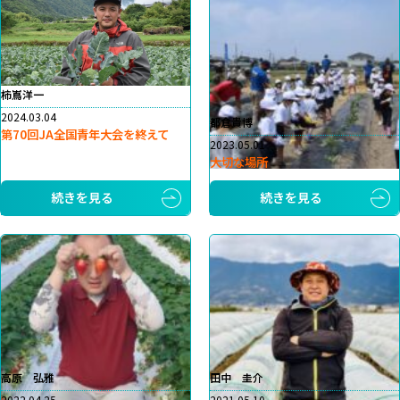
柿嶌洋一
2024.03.04
都倉貴博
第70回JA全国青年大会を終えて
2023.05.01
大切な場所
続きを見る
続きを見る
高原 弘雅
田中 圭介
2022.04.25
2021.05.10