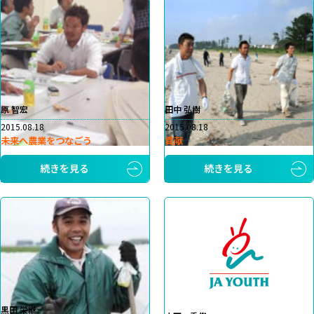
原 智宏
田中 弘樹
2015.08.18
2015.08.18
未来へ農業をつなごう
貢献
続きを見る
続きを見る
黒田 栄継