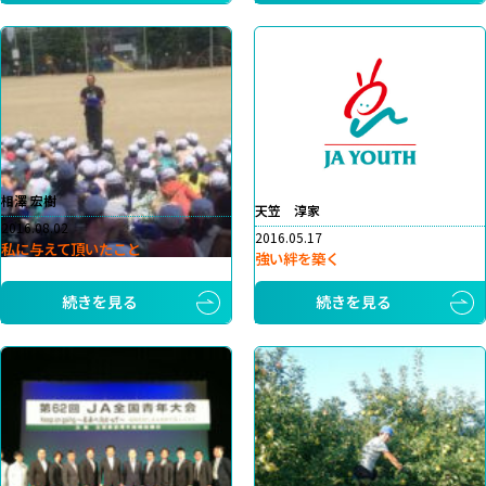
相澤 宏樹
天笠 淳家
2016.08.02
2016.05.17
私に与えて頂いたこと
強い絆を築く
続きを見る
続きを見る