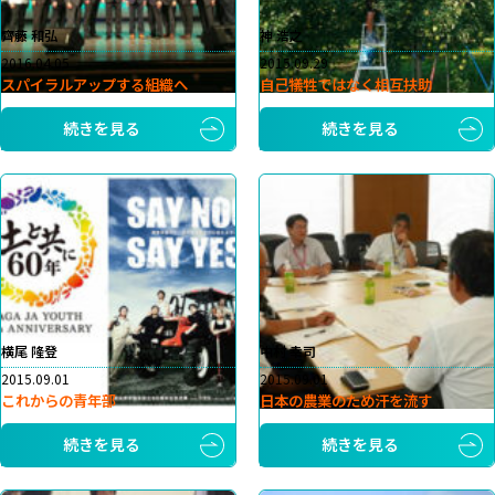
齊藤 和弘
神 浩之
2016.04.05
2015.09.29
スパイラルアップする組織へ
自己犠牲ではなく相互扶助
続きを見る
続きを見る
横尾 隆登
中村 幸司
2015.09.01
2015.09.01
これからの青年部
日本の農業のため汗を流す
続きを見る
続きを見る