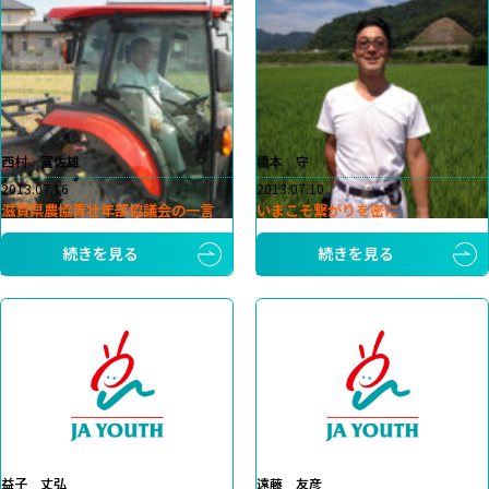
西村 富佐雄
橋本 守
2013.07.16
2013.07.10
滋賀県農協青壮年部協議会の一言
いまこそ繋がりを密に
続きを見る
続きを見る
益子 丈弘
遠藤 友彦