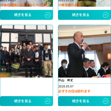
今後の農政に訴えていくべきこと
一年を振り返り
続きを見る
続きを見る
今野 邦仁
2020.05.19
盟友
杉山 祥丈
2020.05.07
必ずその日は訪れます
続きを見る
続きを見る