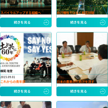
齊藤 和弘
神 浩之
2016.04.05
2015.09.29
スパイラルアップする組織へ
自己犠牲ではなく相互扶助
続きを見る
続きを見る
横尾 隆登
中村 幸司
2015.09.01
2015.09.01
これからの青年部
日本の農業のため汗を流す
続きを見る
続きを見る