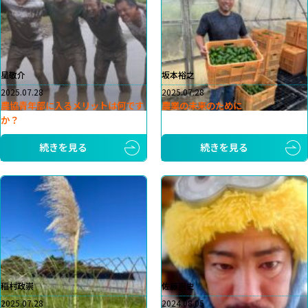
星敬介
坂本裕之
2025.07.28
2025.07.28
農協青年部に入るメリットは何です
農業の未来のために
か？
続きを見る
続きを見る
稲村政崇
佐藤崇史
2025.07.28
2024.08.05