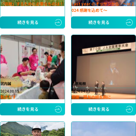
「挑戦」するために必要なものは！
Last year のオッサンから 〜in 2
024 感謝を込めて〜
続きを見る
続きを見る
武内誠
前原祐樹
2024.08.05
2024.04.22
動きだす
感謝 盟友の絆を胸に
続きを見る
続きを見る