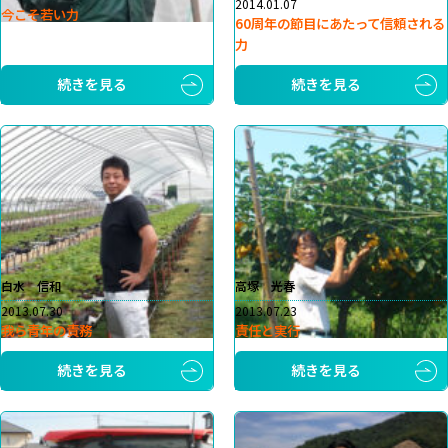
2014.01.07
今こそ若い力
60周年の節目にあたって信頼される
力
続きを見る
続きを見る
白水 信和
高塚 光春
2013.07.30
2013.07.23
我ら青年の責務
責任と実行
続きを見る
続きを見る