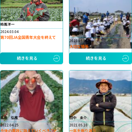
柿嶌洋一
2024.03.04
都倉貴博
第70回JA全国青年大会を終えて
2023.05.01
大切な場所
続きを見る
続きを見る
高原 弘雅
田中 圭介
2022.04.25
2021.05.10
今後の農政に訴えていくべきこと
一年を振り返り