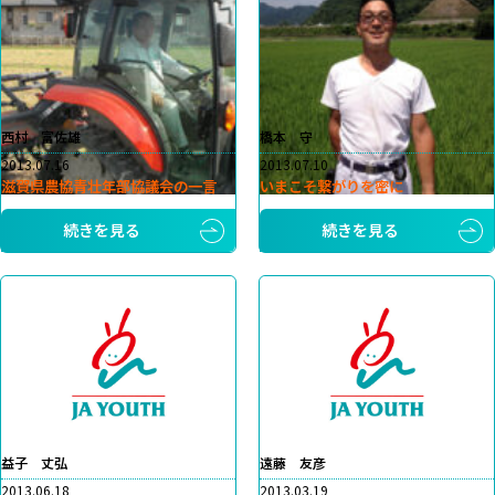
西村 富佐雄
橋本 守
2013.07.16
2013.07.10
滋賀県農協青壮年部協議会の一言
いまこそ繋がりを密に
続きを見る
続きを見る
益子 丈弘
遠藤 友彦
2013.06.18
2013.03.19