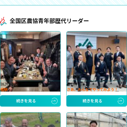
全国区農協青年部歴代リーダー
洒井雅博
北川敏匡
2026.01.05
2025.07.28
経験
さあ、みんなでやってみよう！
続きを見る
続きを見る