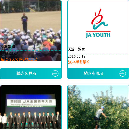
相澤 宏樹
天笠 淳家
2016.08.02
2016.05.17
私に与えて頂いたこと
強い絆を築く
続きを見る
続きを見る