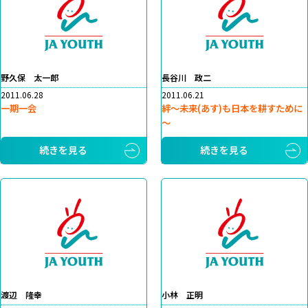
野久保 太一郎
長谷川 政二
2011.06.28
2011.06.21
一期一会
絆～未来(あす)も日本を耕すために
～
続きを見る
続きを見る
渡辺 隆幸
小林 正明