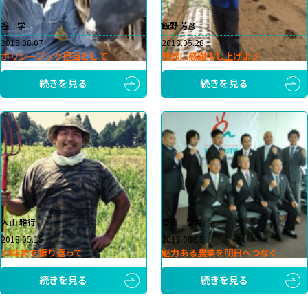
谷 学
飯野 芳彦
2018.08.07
2018.05.28
ポリシーブック担当として
皆様に感謝申し上げます
続きを見る
続きを見る
大山 雅行
善積 智晃
2018.05.15
2016.08.15
29年度を振り返って
魅力ある農業を明日へつなぐ
続きを見る
続きを見る