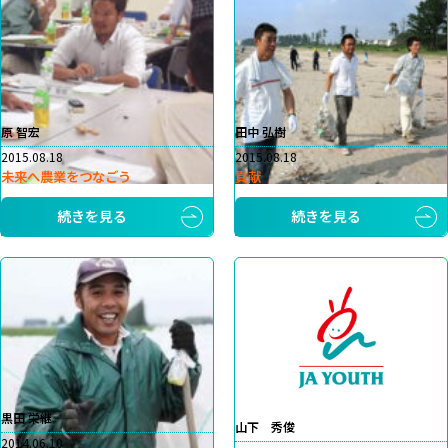
原 智宏
田中 弘樹
2015.08.18
2015.08.18
未来へ農業をつなごう
貢献
続きを見る
続きを見る
黒田 栄継
山下 秀俊
2014.06.10