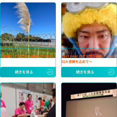
稲村政崇
佐藤崇史
2025.07.28
2024.08.05
「挑戦」するために必要なものは！
Last year のオッサンから 〜in 2
024 感謝を込めて〜
続きを見る
続きを見る