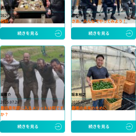
洒井雅博
北川敏匡
2026.01.05
2025.07.28
経験
さあ、みんなでやってみよう！
続きを見る
続きを見る
星敬介
坂本裕之
2025.07.28
2025.07.28
農協青年部に入るメリットは何です
農業の未来のために
か？
続きを見る
続きを見る