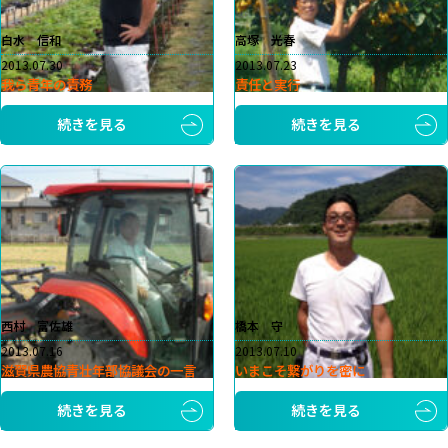
白水 信和
高塚 光春
2013.07.30
2013.07.23
我ら青年の責務
責任と実行
続きを見る
続きを見る
西村 富佐雄
橋本 守
2013.07.16
2013.07.10
滋賀県農協青壮年部協議会の一言
いまこそ繋がりを密に
続きを見る
続きを見る