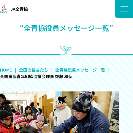
JA全青協
“全青協役員メッセージ一覧”
HOME
全国の盟友たち
全青協役員メッセージ一覧
全国農協青年組織協議会理事 齊藤 和弘