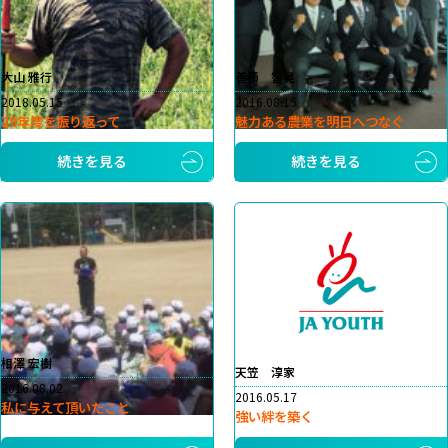
大山 雅行
善積 智晃
2018.05.15
2016.08.15
29年度を振り返って
魅力ある農業を明日へつなぐ
続きを見る
続きを見る
相澤 宏樹
天笠 淳家
2016.08.02
2016.05.17
私に与えて頂いたこと
強い絆を築く