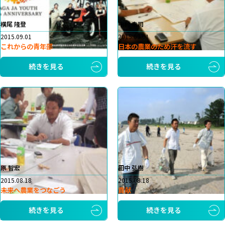
横尾 隆登
中村 幸司
2015.09.01
2015.09.01
これからの青年部
日本の農業のため汗を流す
続きを見る
続きを見る
原 智宏
田中 弘樹
2015.08.18
2015.08.18
未来へ農業をつなごう
貢献
続きを見る
続きを見る