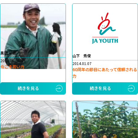
黒田 栄継
山下 秀俊
2014.06.10
2014.01.07
今こそ若い力
60周年の節目にあたって信頼される
力
続きを見る
続きを見る