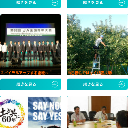
続きを見る
続きを見る
齊藤 和弘
神 浩之
2016.04.05
2015.09.29
スパイラルアップする組織へ
自己犠牲ではなく相互扶助
続きを見る
続きを見る