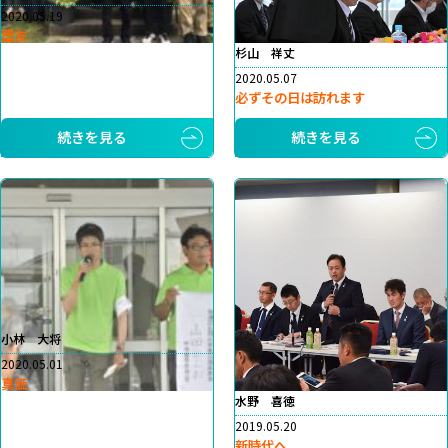
2020.05.19
盟友
杉山 祥丈
2020.05.07
必ずその日は訪れます
続きを見る
続きを見る
小林 大将
2020.05.01
真価
水野 喜徳
2019.05.20
新時代へ