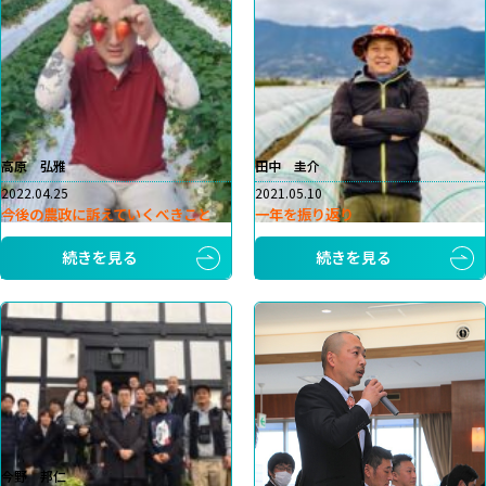
高原 弘雅
田中 圭介
2022.04.25
2021.05.10
今後の農政に訴えていくべきこと
一年を振り返り
続きを見る
続きを見る
今野 邦仁