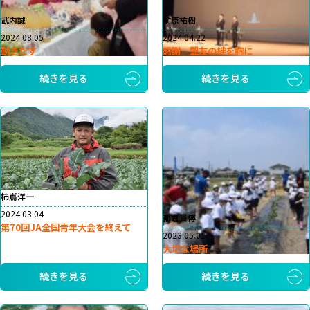
武内誠
前原祐樹
2024.08.05
2024.04.22
動きだす
感謝 盟友の絆を胸に
続きを見る
続きを見る
柿嶌洋一
2024.03.04
都倉貴博
第70回JA全国青年大会を終えて
2023.05.01
大切な場所
続きを見る
続きを見る