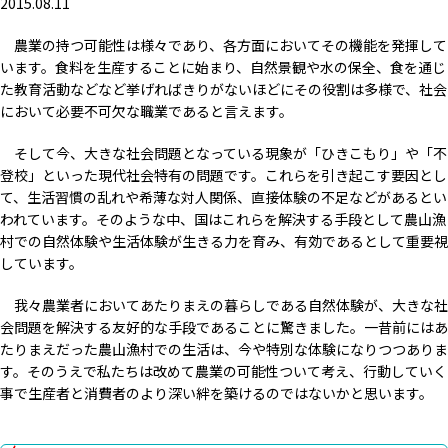
2015.08.11
農業の持つ可能性は様々であり、各方面においてその機能を発揮して
います。食料を生産することに始まり、自然景観や水の保全、食を通じ
た教育活動などなど挙げればきりがないほどにその役割は多様で、社会
において必要不可欠な職業であると言えます。
そして今、大きな社会問題となっている現象が「ひきこもり」や「不
登校」といった現代社会特有の問題です。これらを引き起こす要因とし
て、生活習慣の乱れや希薄な対人関係、直接体験の不足などがあるとい
われています。そのような中、国はこれらを解決する手段として農山漁
村での自然体験や生活体験が生きる力を育み、有効であるとして重要視
しています。
我々農業者においてあたりまえの暮らしである自然体験が、大きな社
会問題を解決する友好的な手段であることに驚きました。一昔前にはあ
たりまえだった農山漁村での生活は、今や特別な体験になりつつありま
す。そのうえで私たちは改めて農業の可能性ついて考え、行動していく
事で生産者と消費者のより深い絆を築けるのではないかと思います。