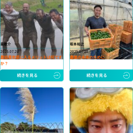
星敬介
坂本裕之
2025.07.28
2025.07.28
農協青年部に入るメリットは何です
農業の未来のために
か？
続きを見る
続きを見る