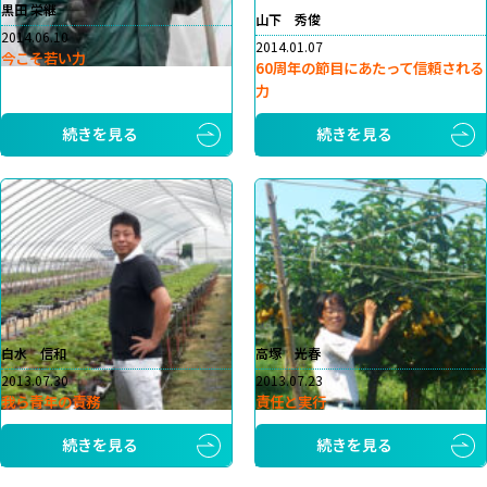
黒田 栄継
山下 秀俊
2014.06.10
2014.01.07
今こそ若い力
60周年の節目にあたって信頼される
力
続きを見る
続きを見る
白水 信和
高塚 光春
2013.07.30
2013.07.23
我ら青年の責務
責任と実行
続きを見る
続きを見る