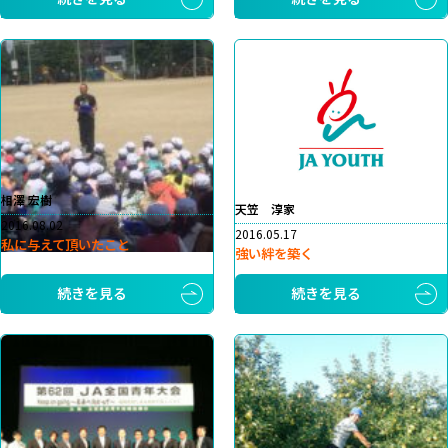
相澤 宏樹
天笠 淳家
2016.08.02
2016.05.17
私に与えて頂いたこと
強い絆を築く
続きを見る
続きを見る