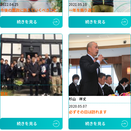
2022.04.25
2021.05.10
今後の農政に訴えていくべきこと
一年を振り返り
続きを見る
続きを見る
今野 邦仁
2020.05.19
盟友
杉山 祥丈
2020.05.07
必ずその日は訪れます
続きを見る
続きを見る