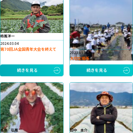
柿嶌洋一
2024.03.04
都倉貴博
第70回JA全国青年大会を終えて
2023.05.01
大切な場所
続きを見る
続きを見る
高原 弘雅
田中 圭介