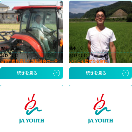
西村 富佐雄
橋本 守
2013.07.16
2013.07.10
滋賀県農協青壮年部協議会の一言
いまこそ繋がりを密に
続きを見る
続きを見る