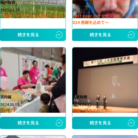
稲村政崇
佐藤崇史
2025.07.28
2024.08.05
「挑戦」するために必要なものは！
Last year のオッサンから 〜in 2
024 感謝を込めて〜
続きを見る
続きを見る
武内誠
前原祐樹
2024.08.05
2024.04.22
動きだす
感謝 盟友の絆を胸に
続きを見る
続きを見る