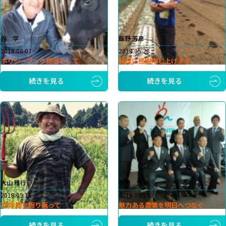
谷 学
飯野 芳彦
2018.08.07
2018.05.28
ポリシーブック担当として
皆様に感謝申し上げます
続きを見る
続きを見る
大山 雅行
善積 智晃
2018.05.15
2016.08.15
29年度を振り返って
魅力ある農業を明日へつなぐ
続きを見る
続きを見る