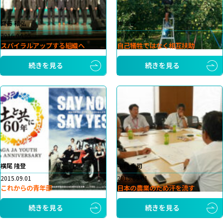
齊藤 和弘
神 浩之
2016.04.05
2015.09.29
スパイラルアップする組織へ
自己犠牲ではなく相互扶助
続きを見る
続きを見る
横尾 隆登
中村 幸司
2015.09.01
2015.09.01
これからの青年部
日本の農業のため汗を流す
続きを見る
続きを見る