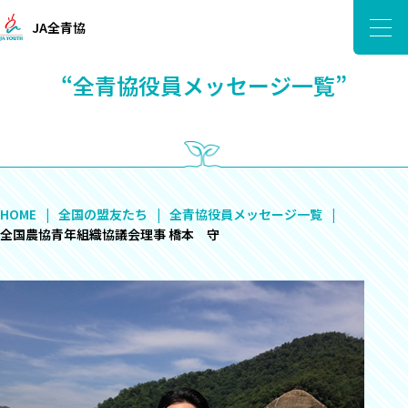
JA全青協
“全青協役員メッセージ一覧”
HOME
全国の盟友たち
全青協役員メッセージ一覧
全国農協青年組織協議会理事 橋本 守