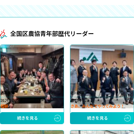
全国区農協青年部歴代リーダー
洒井雅博
北川敏匡
2026.01.05
2025.07.28
経験
さあ、みんなでやってみよう！
続きを見る
続きを見る