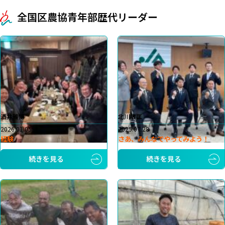
全国区農協青年部歴代リーダー
洒井雅博
北川敏匡
2026.01.05
2025.07.28
経験
さあ、みんなでやってみよう！
続きを見る
続きを見る