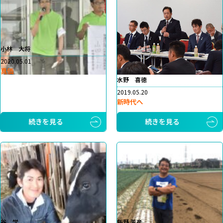
小林 大将
2020.05.01
真価
水野 喜徳
2019.05.20
新時代へ
続きを見る
続きを見る
谷 学
飯野 芳彦