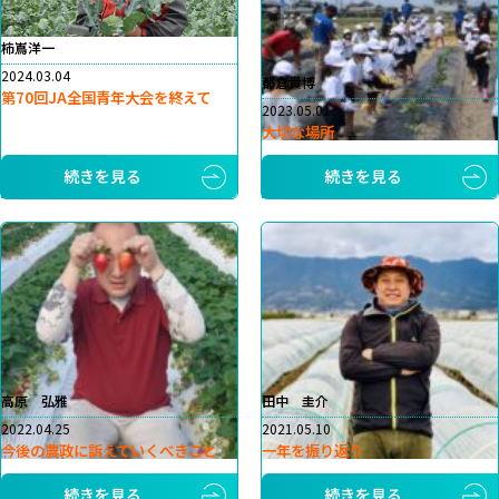
柿嶌洋一
2024.03.04
都倉貴博
第70回JA全国青年大会を終えて
2023.05.01
大切な場所
続きを見る
続きを見る
高原 弘雅
田中 圭介
2022.04.25
2021.05.10
今後の農政に訴えていくべきこと
一年を振り返り
続きを見る
続きを見る