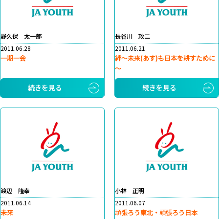
野久保 太一郎
長谷川 政二
2011.06.28
2011.06.21
一期一会
絆～未来(あす)も日本を耕すために
～
続きを見る
続きを見る
渡辺 隆幸
小林 正明
2011.06.14
2011.06.07
未来
頑張ろう東北・頑張ろう日本