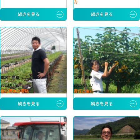
力
続きを見る
続きを見る
白水 信和
高塚 光春
2013.07.30
2013.07.23
我ら青年の責務
責任と実行
続きを見る
続きを見る