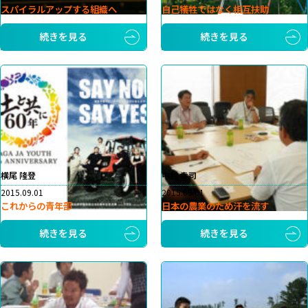
スパイラルアップする組織へ
自己犠牲ではなく相互扶助
続きを見る
続きを見る
横尾 隆登
中村 幸司
2015.09.01
2015.09.01
これからの青年部
日本の農業のため汗を流す
続きを見る
続きを見る