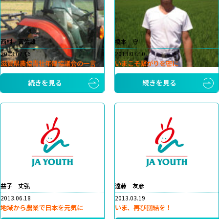
西村 富佐雄
橋本 守
2013.07.16
2013.07.10
滋賀県農協青壮年部協議会の一言
いまこそ繋がりを密に
続きを見る
続きを見る
益子 丈弘
遠藤 友彦
2013.06.18
2013.03.19
地域から農業で日本を元気に
いま、再び団結を！