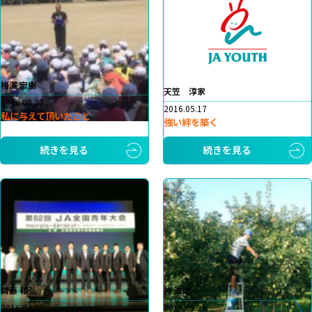
相澤 宏樹
天笠 淳家
2016.08.02
2016.05.17
私に与えて頂いたこと
強い絆を築く
続きを見る
続きを見る
齊藤 和弘
神 浩之
2016.04.05
2015.09.29