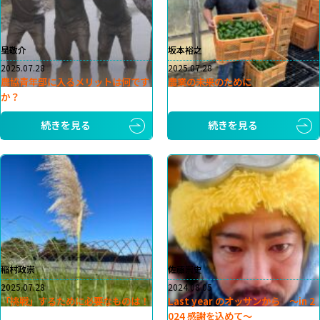
星敬介
坂本裕之
2025.07.28
2025.07.28
農協青年部に入るメリットは何です
農業の未来のために
か？
続きを見る
続きを見る
稲村政崇
佐藤崇史
2025.07.28
2024.08.05
「挑戦」するために必要なものは！
Last year のオッサンから 〜in 2
024 感謝を込めて〜