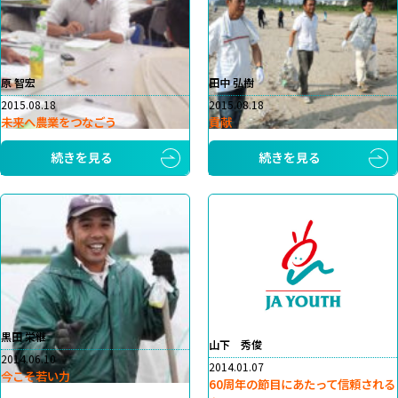
原 智宏
田中 弘樹
2015.08.18
2015.08.18
未来へ農業をつなごう
貢献
続きを見る
続きを見る
黒田 栄継
山下 秀俊
2014.06.10
2014.01.07
今こそ若い力
60周年の節目にあたって信頼される