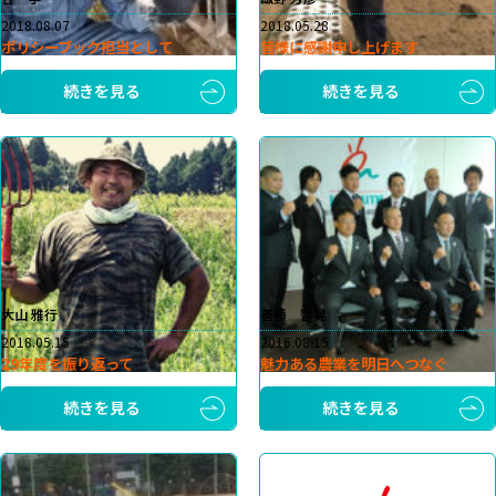
2018.08.07
2018.05.28
ポリシーブック担当として
皆様に感謝申し上げます
続きを見る
続きを見る
大山 雅行
善積 智晃
2018.05.15
2016.08.15
29年度を振り返って
魅力ある農業を明日へつなぐ
続きを見る
続きを見る