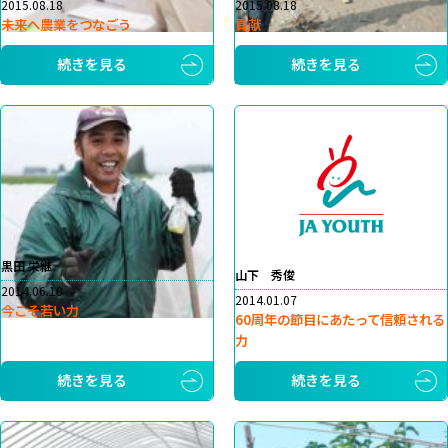
2015.08.18
2015.08.18
未来へ農業をつなごう
貢献
続きを見る
続きを見る
黒田 栄継
山下 秀俊
2014.06.10
2014.01.07
今こそ若い力
60周年の節目にあたって信頼される
力
続きを見る
続きを見る