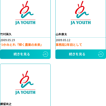
竹村英久
山本康太
2009.05.19
2009.05.12
つかみとれ『輝く農業の未来』
事務局2年目として
続きを見る
続きを見る
鶴留尚之