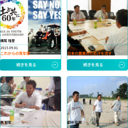
横尾 隆登
中村 幸司
2015.09.01
2015.09.01
これからの青年部
日本の農業のため汗を流す
続きを見る
続きを見る
原 智宏
田中 弘樹