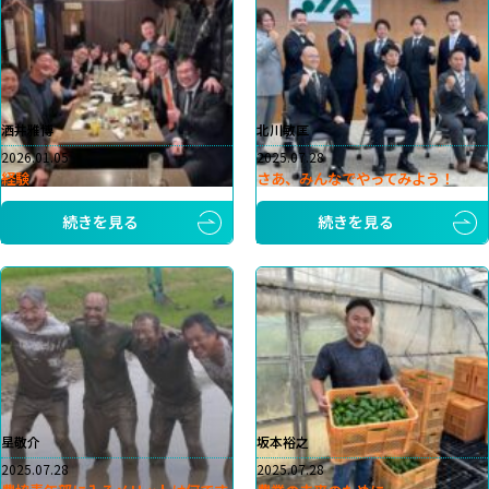
洒井雅博
北川敏匡
2026.01.05
2025.07.28
経験
さあ、みんなでやってみよう！
続きを見る
続きを見る
星敬介
坂本裕之
2025.07.28
2025.07.28