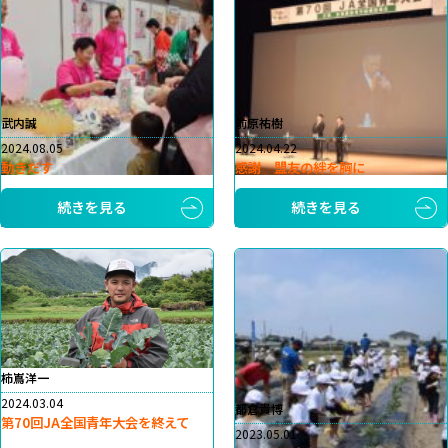
武内誠
前原祐樹
2024.08.05
2024.04.22
動きだす
感謝 盟友の絆を胸に
続きを見る
続きを見る
柿嶌洋一
2024.03.04
都倉貴博
第70回JA全国青年大会を終えて
2023.05.01