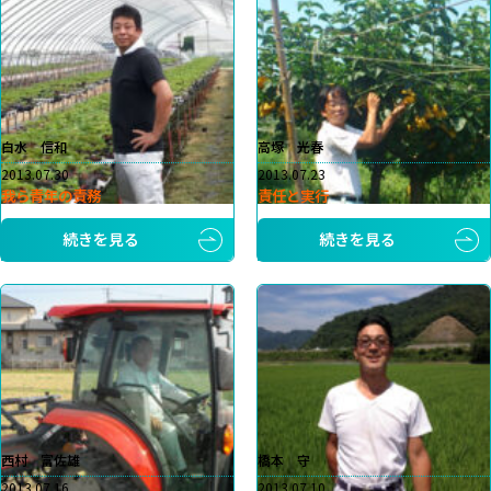
白水 信和
高塚 光春
2013.07.30
2013.07.23
我ら青年の責務
責任と実行
続きを見る
続きを見る
西村 富佐雄
橋本 守
2013.07.16
2013.07.10