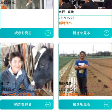
2020.05.01
真価
水野 喜徳
2019.05.20
新時代へ
続きを見る
続きを見る
谷 学
飯野 芳彦
2018.08.07
2018.05.28
ポリシーブック担当として
皆様に感謝申し上げます
続きを見る
続きを見る