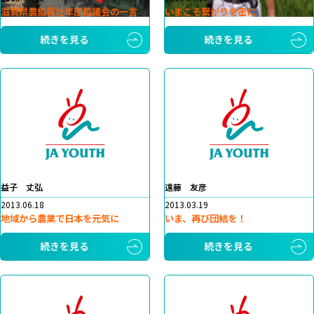
滋賀県農協青壮年部協議会の一言
いまこそ繋がりを密に
続きを見る
続きを見る
益子 丈弘
遠藤 友彦
2013.06.18
2013.03.19
地域から農業で日本を元気に
いま、再び団結を！
続きを見る
続きを見る