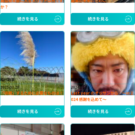
農協青年部に入るメリットは何です
農業の未来のために
か？
続きを見る
続きを見る
稲村政崇
佐藤崇史
2025.07.28
2024.08.05
「挑戦」するために必要なものは！
Last year のオッサンから 〜in 2
024 感謝を込めて〜
続きを見る
続きを見る