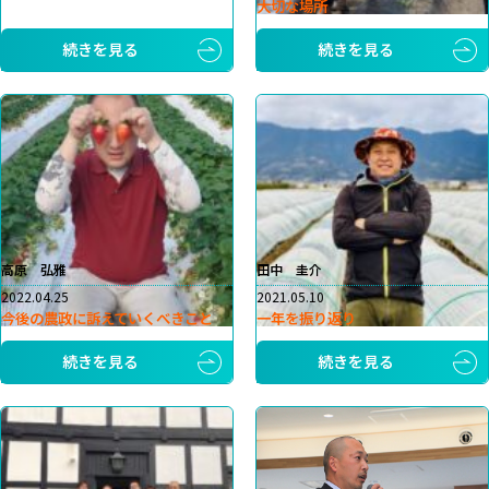
大切な場所
続きを見る
続きを見る
高原 弘雅
田中 圭介
2022.04.25
2021.05.10
今後の農政に訴えていくべきこと
一年を振り返り
続きを見る
続きを見る