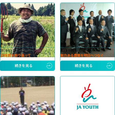
大山 雅行
善積 智晃
2018.05.15
2016.08.15
29年度を振り返って
魅力ある農業を明日へつなぐ
続きを見る
続きを見る