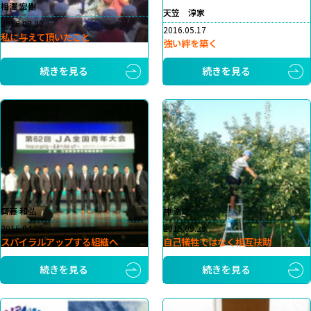
相澤 宏樹
天笠 淳家
2016.08.02
2016.05.17
私に与えて頂いたこと
強い絆を築く
続きを見る
続きを見る
齊藤 和弘
神 浩之
2016.04.05
2015.09.29
スパイラルアップする組織へ
自己犠牲ではなく相互扶助
続きを見る
続きを見る