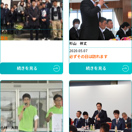
今野 邦仁
2020.05.19
盟友
杉山 祥丈
2020.05.07
必ずその日は訪れます
続きを見る
続きを見る
小林 大将