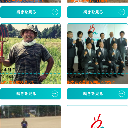
ポリシーブック担当として
皆様に感謝申し上げます
続きを見る
続きを見る
大山 雅行
善積 智晃
2018.05.15
2016.08.15
29年度を振り返って
魅力ある農業を明日へつなぐ
続きを見る
続きを見る