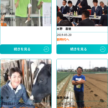
小林 大将
2020.05.01
真価
水野 喜徳
2019.05.20
新時代へ
続きを見る
続きを見る
谷 学
飯野 芳彦
2018.08.07
2018.05.28