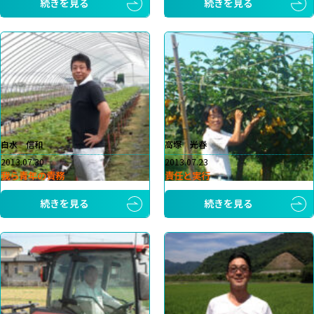
続きを見る
続きを見る
白水 信和
高塚 光春
2013.07.30
2013.07.23
我ら青年の責務
責任と実行
続きを見る
続きを見る