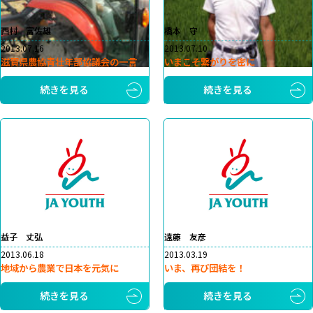
西村 富佐雄
橋本 守
2013.07.16
2013.07.10
滋賀県農協青壮年部協議会の一言
いまこそ繋がりを密に
続きを見る
続きを見る
益子 丈弘
遠藤 友彦
2013.06.18
2013.03.19
地域から農業で日本を元気に
いま、再び団結を！
続きを見る
続きを見る