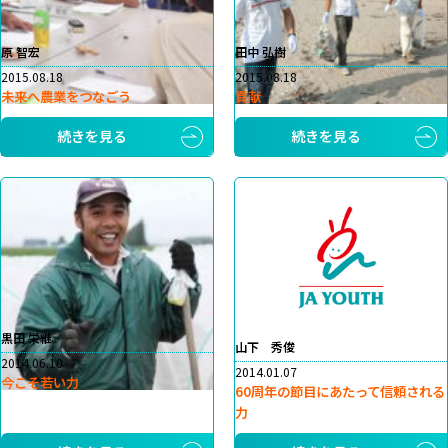
原 智宏
田中 弘樹
2015.08.18
2015.08.18
未来へ農業をつなごう
貢献
続きを見る
続きを見る
黒田 栄継
山下 秀俊
2014.06.10
2014.01.07
今こそ若い力
60周年の節目にあたって信頼される
力