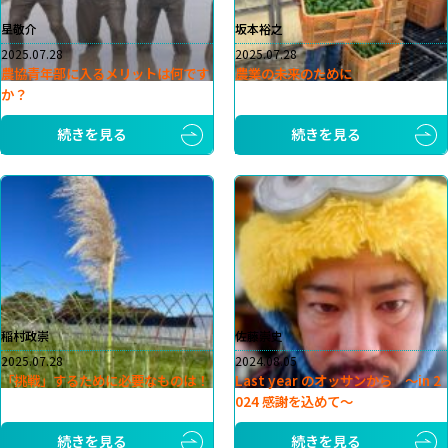
星敬介
坂本裕之
2025.07.28
2025.07.28
農協青年部に入るメリットは何です
農業の未来のために
か？
続きを見る
続きを見る
稲村政崇
佐藤崇史
2025.07.28
2024.08.05
「挑戦」するために必要なものは！
Last year のオッサンから 〜in 2
024 感謝を込めて〜
続きを見る
続きを見る