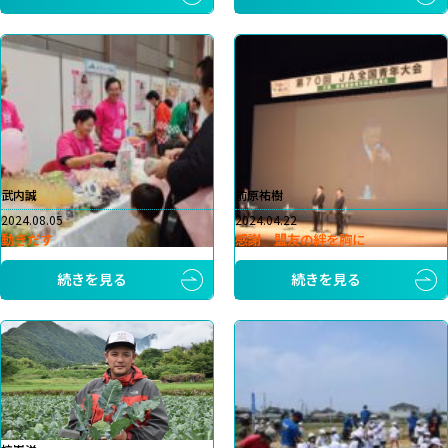
武内誠
前原祐樹
2024.08.05
2024.04.22
動きだす
感謝 盟友の絆を胸に
続きを見る
続きを見る