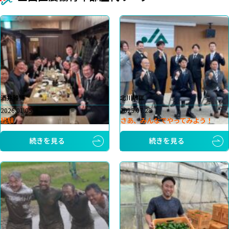
洒井雅博
北川敏匡
2026.01.05
2025.07.28
経験
さあ、みんなでやってみよう！
続きを見る
続きを見る