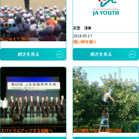
相澤 宏樹
天笠 淳家
2016.08.02
2016.05.17
私に与えて頂いたこと
強い絆を築く
続きを見る
続きを見る
齊藤 和弘
神 浩之
2016.04.05
2015.09.29
スパイラルアップする組織へ
自己犠牲ではなく相互扶助