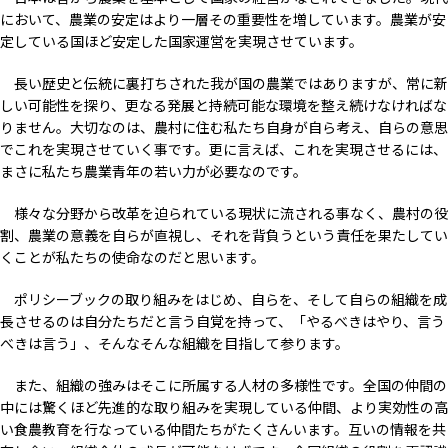
において、農業の安定はより一層その重要性を増しています。農業が安
定している国ほど安定した国家運営を実現させています。
長い歴史と伝統に裏打ちされた我が国の農業ではありますが、常に新
しい可能性を探り、更なる発展と持続可能な環境を整え続けなければな
りません。大切なのは、農村に住む私たち自身が自ら考え、自らの意思
でこれを実現させていく事です。更に言えば、これを実現させるには、
まさに私たち農業青年の若い力が必要なのです。
様々な分野から改革を迫られている現状に流される事なく、農村の役
割、農業の意義を自らが直視し、それを背負うという責任を果たしてい
くことが私たちの使命なのだと思います。
ポリシーブックの取り組みをはじめ、自らを、そして自らの組織を成
長させるのは自分たちだと言う自覚を持って、「やるべきはやり、言う
べきは言う」、そんなそんな組織を目指して参ります。
また、組織の強みはそこに所属する人材の多様性です。全国の仲間の
中には驚くほど先進的な取り組みを実現している仲間、より実効性の高
い食農教育を行なっている仲間たちがたくさんいます。互いの情報を共