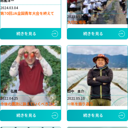
柿嶌洋一
2024.03.04
都倉貴博
第70回JA全国青年大会を終えて
2023.05.01
大切な場所
続きを見る
続きを見る
高原 弘雅
田中 圭介
2022.04.25
2021.05.10
今後の農政に訴えていくべきこと
一年を振り返り
続きを見る
続きを見る