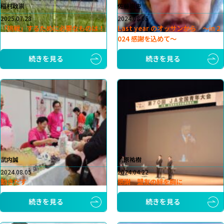
稲村政崇
佐藤崇史
2025.07.28
2024.08.05
「挑戦」するために必要なものは！
Last year のオッサンから 〜in 2
024 感謝を込めて〜
続きを見る
続きを見る
武内誠
前原祐樹
2024.08.05
2024.04.22
動きだす
感謝 盟友の絆を胸に
続きを見る
続きを見る