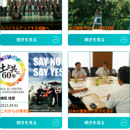
齊藤 和弘
神 浩之
2016.04.05
2015.09.29
スパイラルアップする組織へ
自己犠牲ではなく相互扶助
続きを見る
続きを見る
横尾 隆登
中村 幸司
2015.09.01
2015.09.01
これからの青年部
日本の農業のため汗を流す
続きを見る
続きを見る