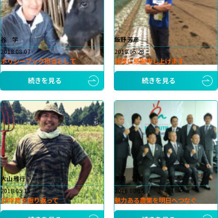
谷 学
飯野 芳彦
2018.08.07
2018.05.28
ポリシーブック担当として
皆様に感謝申し上げます
続きを見る
続きを見る
大山 雅行
善積 智晃
2018.05.15
2016.08.15
29年度を振り返って
魅力ある農業を明日へつなぐ