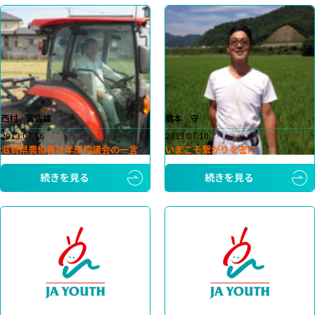
西村 富佐雄
橋本 守
2013.07.16
2013.07.10
滋賀県農協青壮年部協議会の一言
いまこそ繋がりを密に
続きを見る
続きを見る