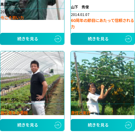
黒田 栄継
山下 秀俊
2014.06.10
2014.01.07
今こそ若い力
60周年の節目にあたって信頼される
力
続きを見る
続きを見る
白水 信和
高塚 光春
2013.07.30
2013.07.23
我ら青年の責務
責任と実行
続きを見る
続きを見る