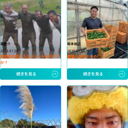
星敬介
坂本裕之
2025.07.28
2025.07.28
農協青年部に入るメリットは何です
農業の未来のために
か？
続きを見る
続きを見る