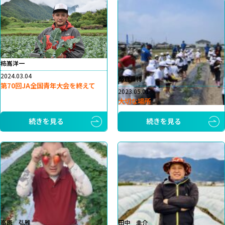
柿嶌洋一
2024.03.04
都倉貴博
第70回JA全国青年大会を終えて
2023.05.01
大切な場所
続きを見る
続きを見る
高原 弘雅
田中 圭介