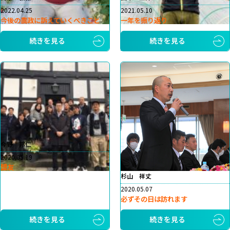
2022.04.25
2021.05.10
今後の農政に訴えていくべきこと
一年を振り返り
続きを見る
続きを見る
今野 邦仁
2020.05.19
盟友
杉山 祥丈
2020.05.07
必ずその日は訪れます
続きを見る
続きを見る