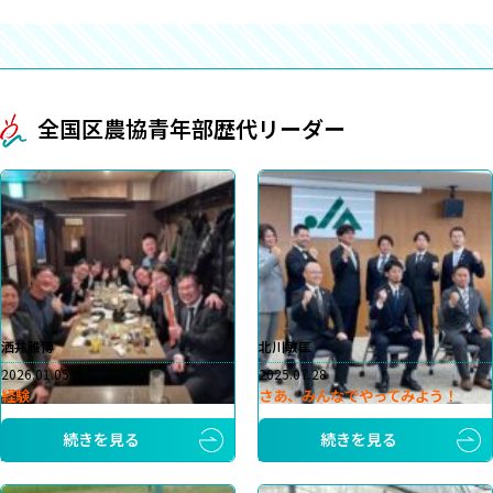
全国区農協青年部歴代リーダー
洒井雅博
北川敏匡
2026.01.05
2025.07.28
経験
さあ、みんなでやってみよう！
続きを見る
続きを見る