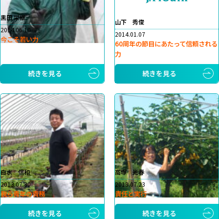
黒田 栄継
山下 秀俊
2014.06.10
2014.01.07
今こそ若い力
60周年の節目にあたって信頼される
力
続きを見る
続きを見る
白水 信和
高塚 光春
2013.07.30
2013.07.23
我ら青年の責務
責任と実行
続きを見る
続きを見る