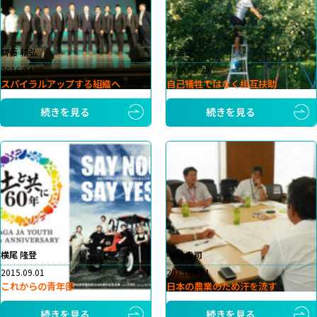
齊藤 和弘
神 浩之
2016.04.05
2015.09.29
スパイラルアップする組織へ
自己犠牲ではなく相互扶助
続きを見る
続きを見る
横尾 隆登
中村 幸司
2015.09.01
2015.09.01
これからの青年部
日本の農業のため汗を流す
続きを見る
続きを見る