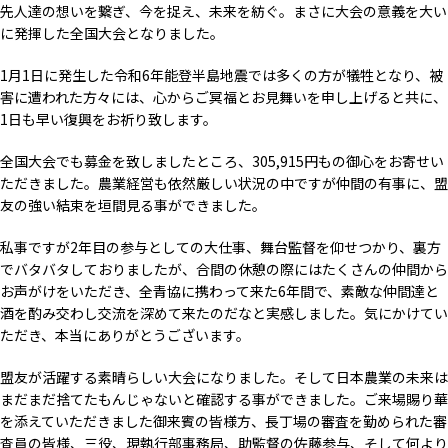
先人達の想いを繋ぎ、今を捉え、未来を紡ぐ。まさに大会の意義を大い
に発揮した全国大会となりました。
1月1日に発生した令和6年能登半島地震では多くの方が犠牲となり、被
害に遭われた方々には、心からご冥福とお見舞いを申し上げると共に、
1日も早い復興をお祈り致します。
全国大会でも募金を致しましたところ、305,915円もの御心をお寄せい
ただきました。農業経営も依然厳しい状況の中ですが仲間の有事に、盟
友の強い結束を垣間見る事ができました。
私事ですが2年目の参与としての大仕事、舞台監督を仰せつかり、裏方
でバタバタしておりましたが、合間の休憩の際にはたくさんの仲間から
お声がけをいただき、全青協に携わって来た6年間で、素敵な仲間達と
酒を酌み交わし交流を深めて来たのだなと実感しました。気にかけてい
ただき、本当にありがとうございます。
盟友が活躍する素晴らしい大会になりました。そして日本農業の未来は
まだまだ捨てたもんじゃないと確認する事ができました。ご来場賜り華
を添えていただきました御来賓の皆様方、長丁場の審査を勤められた審
査員の皆様、三役、現執行部事務局、助監督の佐藤参与、そして何より