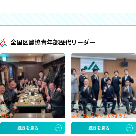
全国区農協青年部歴代リーダー
洒井雅博
北川敏匡
2026.01.05
2025.07.28
経験
さあ、みんなでやってみよう！
続きを見る
続きを見る