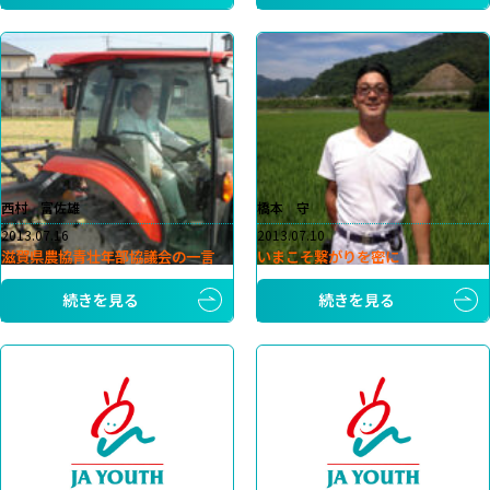
西村 富佐雄
橋本 守
2013.07.16
2013.07.10
滋賀県農協青壮年部協議会の一言
いまこそ繋がりを密に
続きを見る
続きを見る