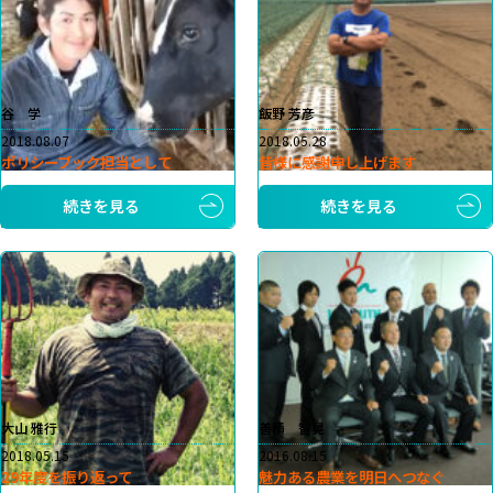
谷 学
飯野 芳彦
2018.08.07
2018.05.28
ポリシーブック担当として
皆様に感謝申し上げます
続きを見る
続きを見る
大山 雅行
善積 智晃
2018.05.15
2016.08.15
29年度を振り返って
魅力ある農業を明日へつなぐ