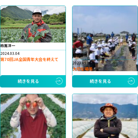
柿嶌洋一
2024.03.04
都倉貴博
第70回JA全国青年大会を終えて
2023.05.01
大切な場所
続きを見る
続きを見る