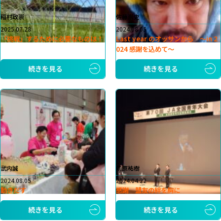
稲村政崇
佐藤崇史
2025.07.28
2024.08.05
「挑戦」するために必要なものは！
Last year のオッサンから 〜in 2
024 感謝を込めて〜
続きを見る
続きを見る
武内誠
前原祐樹
2024.08.05
2024.04.22
動きだす
感謝 盟友の絆を胸に
続きを見る
続きを見る