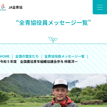
JA全青協
“全青協役員メッセージ一覧”
HOME
全国の盟友たち
全青協役員メッセージ一覧
令和５年度 全国農協青年組織協議会参与 柿嶌洋一