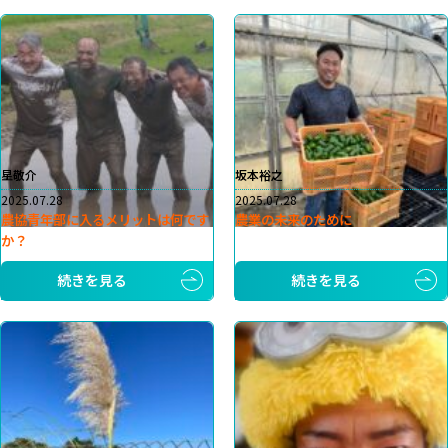
星敬介
坂本裕之
2025.07.28
2025.07.28
農協青年部に入るメリットは何です
農業の未来のために
か？
続きを見る
続きを見る