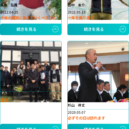
高原 弘雅
田中 圭介
2022.04.25
2021.05.10
今後の農政に訴えていくべきこと
一年を振り返り
続きを見る
続きを見る
今野 邦仁
2020.05.19
盟友
杉山 祥丈
2020.05.07
必ずその日は訪れます