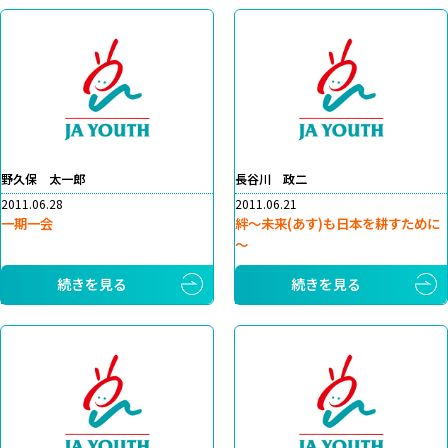
野久保 太一郎
長谷川 政二
2011.06.28
2011.06.21
一期一会
絆～未来(あす)も日本を耕すために
～
続きを見る
続きを見る