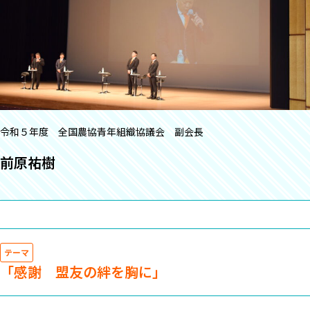
令和５年度 全国農協青年組織協議会 副会長
前原祐樹
テーマ
「感謝 盟友の絆を胸に」