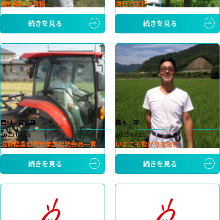
我ら青年の責務
責任と実行
続きを見る
続きを見る
西村 富佐雄
橋本 守
2013.07.16
2013.07.10
滋賀県農協青壮年部協議会の一言
いまこそ繋がりを密に
続きを見る
続きを見る