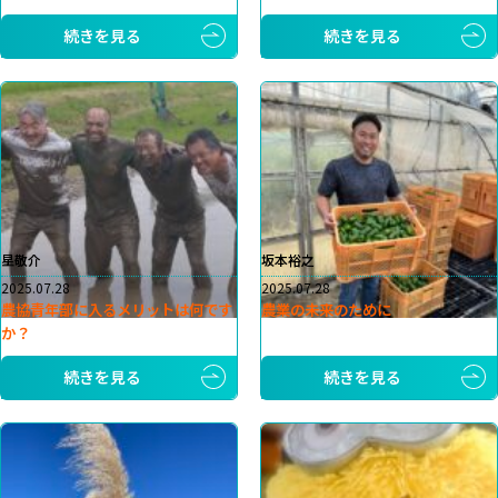
続きを見る
続きを見る
星敬介
坂本裕之
2025.07.28
2025.07.28
農協青年部に入るメリットは何です
農業の未来のために
か？
続きを見る
続きを見る