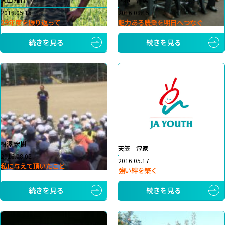
2018.05.15
2016.08.15
29年度を振り返って
魅力ある農業を明日へつなぐ
続きを見る
続きを見る
相澤 宏樹
天笠 淳家
2016.08.02
2016.05.17
私に与えて頂いたこと
強い絆を築く
続きを見る
続きを見る