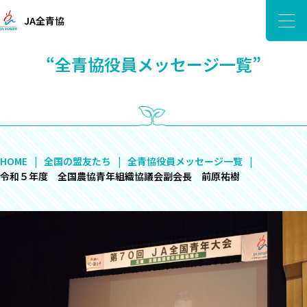
JA全青協
“全青協役員メッセージ一覧”
HOME
全国の盟友たち
全青協役員メッセージ一覧
令和５年度 全国農協青年組織協議会副会長 前原祐樹