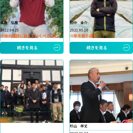
高原 弘雅
田中 圭介
2022.04.25
2021.05.10
今後の農政に訴えていくべきこと
一年を振り返り
続きを見る
続きを見る
今野 邦仁
2020.05.19
盟友
杉山 祥丈