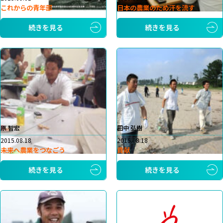
これからの青年部
日本の農業のため汗を流す
続きを見る
続きを見る
原 智宏
田中 弘樹
2015.08.18
2015.08.18
未来へ農業をつなごう
貢献
続きを見る
続きを見る