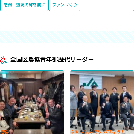
感謝 盟友の絆を胸に
ファンづくり
全国区農協青年部歴代リーダー
洒井雅博
北川敏匡
2026.01.05
2025.07.28
経験
さあ、みんなでやってみよう！