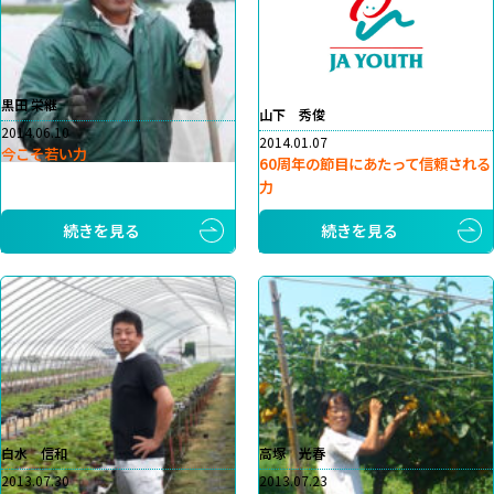
黒田 栄継
山下 秀俊
2014.06.10
2014.01.07
今こそ若い力
60周年の節目にあたって信頼される
力
続きを見る
続きを見る
白水 信和
高塚 光春
2013.07.30
2013.07.23