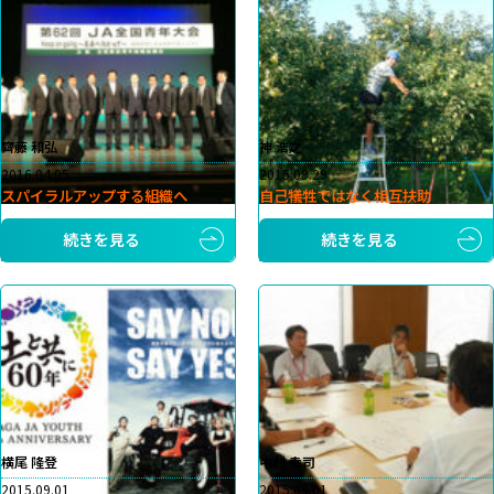
齊藤 和弘
神 浩之
2016.04.05
2015.09.29
スパイラルアップする組織へ
自己犠牲ではなく相互扶助
続きを見る
続きを見る
横尾 隆登
中村 幸司
2015.09.01
2015.09.01