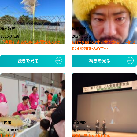
稲村政崇
佐藤崇史
2025.07.28
2024.08.05
「挑戦」するために必要なものは！
Last year のオッサンから 〜in 2
024 感謝を込めて〜
続きを見る
続きを見る
武内誠
前原祐樹
2024.08.05
2024.04.22
動きだす
感謝 盟友の絆を胸に