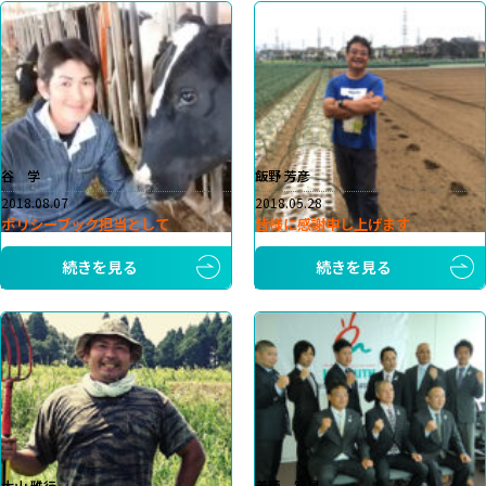
谷 学
飯野 芳彦
2018.08.07
2018.05.28
ポリシーブック担当として
皆様に感謝申し上げます
続きを見る
続きを見る
大山 雅行
善積 智晃