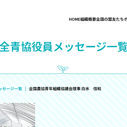
HOME
組織概要
全国の盟友たち
“全青協役員メッセージ一覧
ッセージ一覧
全国農協青年組織協議会理事 白水 信和