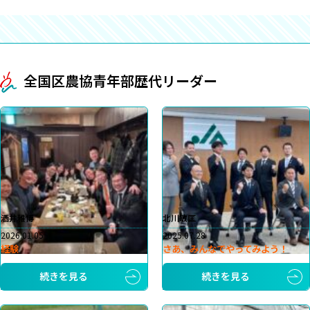
全国区農協青年部歴代リーダー
洒井雅博
北川敏匡
2026.01.05
2025.07.28
経験
さあ、みんなでやってみよう！
続きを見る
続きを見る