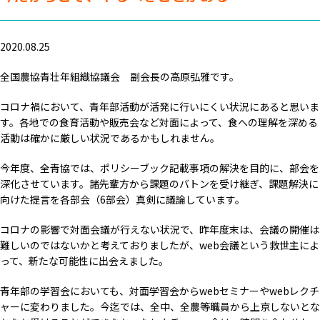
2020.08.25
全国農協青壮年組織協議会 副会長の高原弘雅です。
コロナ禍において、青年部活動が活発に行いにくい状況にあると思いま
す。各地での食育活動や販売会など対面によって、食への理解を深める
活動は確かに厳しい状況であるかもしれません。
今年度、全青協では、ポリシーブック記載事項の解決を目的に、部会を
深化させています。諸先輩方から課題のバトンを受け継ぎ、課題解決に
向けた提言を各部会（6部会）真剣に議論しています。
コロナの影響で対面会議が行えない状況で、昨年度末は、会議の開催は
難しいのではないかと考えておりましたが、web会議という救世主によ
って、新たな可能性に出会えました。
青年部の学習会においても、対面学習会からwebセミナーやwebレクチ
ャーに変わりました。今迄では、全中、全農等職員から上京しないとな