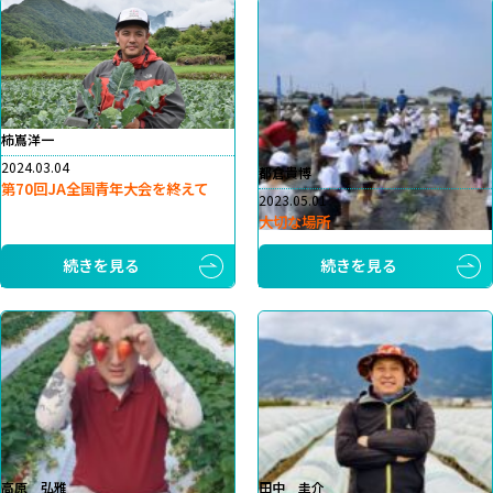
柿嶌洋一
2024.03.04
都倉貴博
第70回JA全国青年大会を終えて
2023.05.01
大切な場所
続きを見る
続きを見る
高原 弘雅
田中 圭介