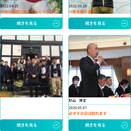
2022.04.25
2021.05.10
今後の農政に訴えていくべきこと
一年を振り返り
続きを見る
続きを見る
今野 邦仁
2020.05.19
盟友
杉山 祥丈
2020.05.07
必ずその日は訪れます
続きを見る
続きを見る