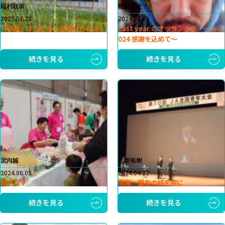
稲村政崇
佐藤崇史
2025.07.28
2024.08.05
「挑戦」するために必要なものは！
Last year のオッサンから 〜in 2
024 感謝を込めて〜
続きを見る
続きを見る
武内誠
前原祐樹
2024.08.05
2024.04.22
動きだす
感謝 盟友の絆を胸に
続きを見る
続きを見る