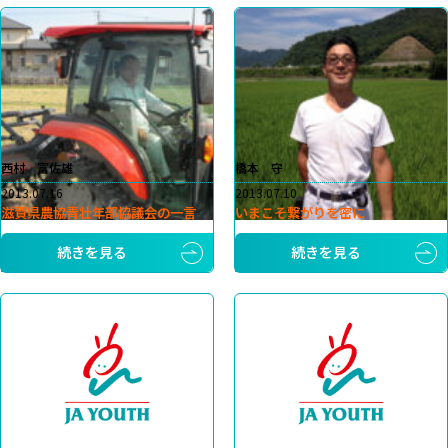
西村 富佐雄
橋本 守
2013.07.16
2013.07.10
滋賀県農協青壮年部協議会の一言
いまこそ繋がりを密に
続きを見る
続きを見る