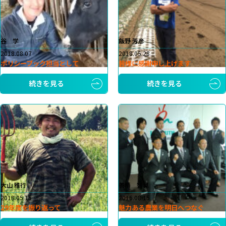
谷 学
飯野 芳彦
2018.08.07
2018.05.28
ポリシーブック担当として
皆様に感謝申し上げます
続きを見る
続きを見る
大山 雅行
善積 智晃
2018.05.15
2016.08.15
29年度を振り返って
魅力ある農業を明日へつなぐ