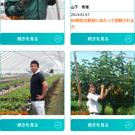
黒田 栄継
山下 秀俊
2014.06.10
2014.01.07
今こそ若い力
60周年の節目にあたって信頼される
力
続きを見る
続きを見る
白水 信和
高塚 光春
2013.07.30
2013.07.23
我ら青年の責務
責任と実行
続きを見る
続きを見る