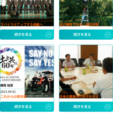
齊藤 和弘
神 浩之
2016.04.05
2015.09.29
スパイラルアップする組織へ
自己犠牲ではなく相互扶助
続きを見る
続きを見る
横尾 隆登
中村 幸司
2015.09.01
2015.09.01
これからの青年部
日本の農業のため汗を流す
続きを見る
続きを見る