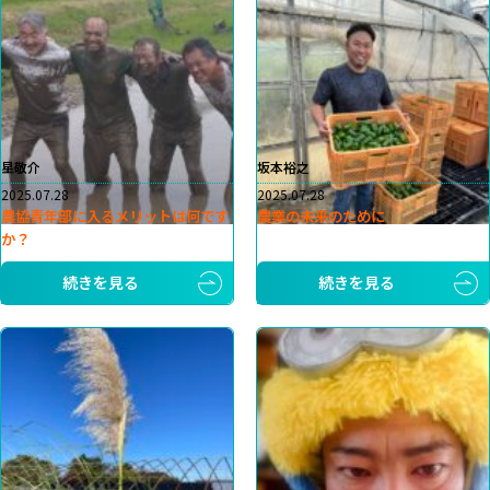
星敬介
坂本裕之
2025.07.28
2025.07.28
農協青年部に入るメリットは何です
農業の未来のために
か？
続きを見る
続きを見る