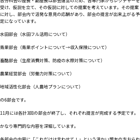
各分科会の座長・副座長は部会運営のため、各専門家からレクチャーを
受け、仮説を立て、その仮説に対しての提案を考えています。その提案
に対し、部会内で活発な意見の応酬があり、部会の提言が出来上がる予
定になっています。
水田部会（水田フル活用について）
青果部会（青果ポイントについて→収入保険について）
畜酪部会（生産消費対策、防疫の水際対策について）
農業経営部会（労働力対策について）
地域活性化部会（人農地プランについて）
の6部会です。
11月には各計3回の部会が終了し、それぞれ提言が完成する予定です。
かなり専門的な内容を深堀しています。
各部会の内容に「これだけは言わせて！」という温かい盟友の方おられ