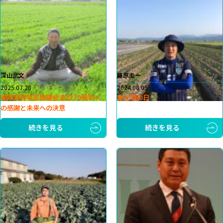
深山武文
藤原圭一
2025.07.28
2024.08.05
福岡県青年部協議会 創立70周年へ
食と農の日
の感謝と未来への決意
続きを見る
続きを見る