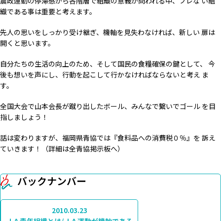
農政運動の停滞感から各階層で組織の意義が問われる中、ブレな い組
織である事は重要と考えます。
先人の思いをしっかり受け継ぎ、機軸を見失わなければ、新しい 扉は
開くと思います。
自分たちの生活の向上のため、そして国民の食糧確保の鍵として、 今
後も想いを声にし、行動を起こして行かなければならないと考え ま
す。
全国大会で山本会長が蹴り出したボール、みんなで繋いでゴール を目
指しましょう！
話は変わりますが、福岡県青協では『食料品への消費税０％』を 訴え
ていきます！（詳細は全青協掲示板へ）
バックナンバー
2010.03.23