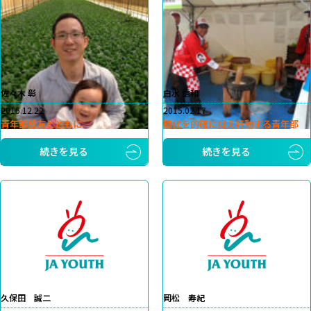
佐々木 彰
白水 信和
2015.12.22
2015.02.17
青年部盟友とともに
時代を的確に捉え行動する青年部
続きを見る
続きを見る
久保田 誠二
岡松 寿紀