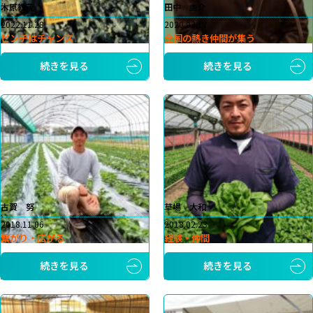
木原教茂
田中 圭介
2022.11.28
2020.03.17
ピンチはチャンス
全国の熱き仲間が集う
続きを見る
続きを見る
古賀 努
草場 大和
2018.11.06
2018.02.23
繋がり・広がる
経験・仲間
続きを見る
続きを見る