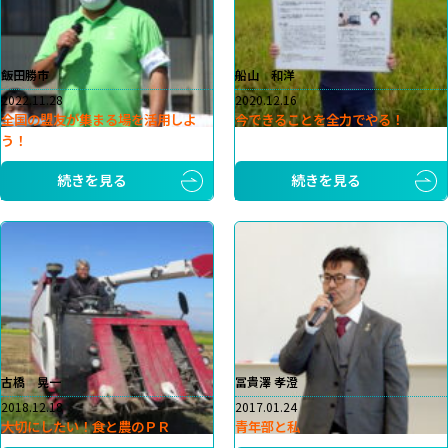
飯田勝市
船山 和洋
2022.11.28
2020.12.16
全国の盟友が集まる場を活用しよ
今できることを全力でやる！
う！
続きを見る
続きを見る
古橋 晃一
冨貴澤 孝澄
2018.12.18
2017.01.24
大切にしたい！食と農のＰＲ
青年部と私