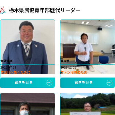
栃木県農協青年部歴代リーダー
大野博康
大森香
2025.07.28
2023.11.06
次世代へ繋ぐために
ファン獲得のため
続きを見る
続きを見る