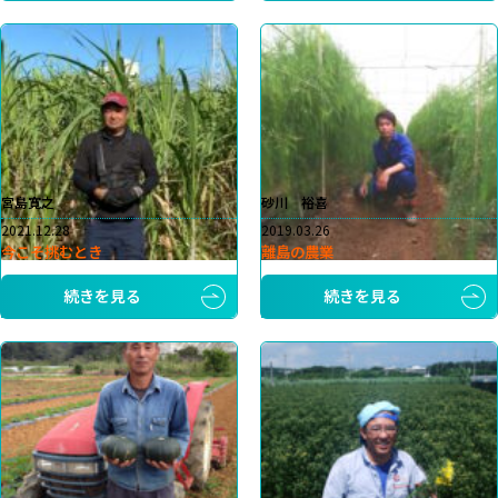
宮島寛之
砂川 裕喜
2021.12.28
2019.03.26
今こそ挑むとき
離島の農業
続きを見る
続きを見る