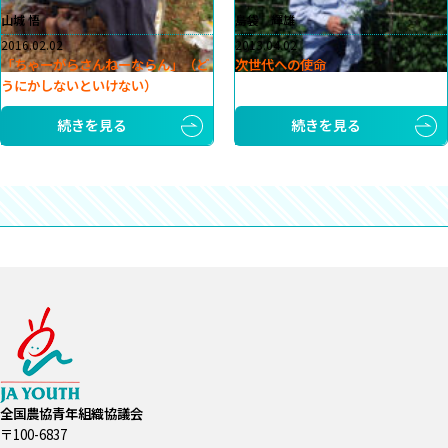
山城 悟
島袋 輝雄
2016.02.02
2013.04.02
「ちゃーがらさんねーならん」（ど
次世代への使命
うにかしないといけない）
続きを見る
続きを見る
全国農協青年組織協議会
〒100-6837