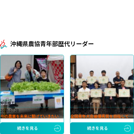
沖縄県農協青年部歴代リーダー
仲宗根工
伊志嶺雅也
2025.07.28
2023.09.25
今の農業を未来に繋げていきたい
全国青年大会最優秀賞を目指して
続きを見る
続きを見る