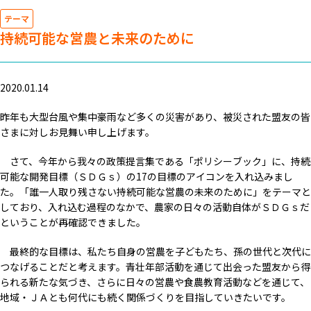
テーマ
持続可能な営農と未来のために
2020.01.14
昨年も大型台風や集中豪雨など多くの災害があり、被災された盟友の皆
さまに対しお見舞い申し上げます。
さて、今年から我々の政策提言集である「ポリシーブック」に、持続
可能な開発目標（ＳＤＧｓ）の17の
目標
のアイコンを入れ込みまし
た。「誰一人取り残さない持続可能な営農の未来のために」をテーマと
しており、入れ込む過程のなかで、農家の日々の活動自体がＳＤＧｓだ
ということが再確認できました。
最終的な目標は、私たち自身の営農を子どもたち、孫の世代と次代に
つなげることだと考えます。青壮年部活動を通じて出会った盟友から得
られる新たな気づき、さらに日々の営農や食農教育活動などを通じて、
地域・ＪＡとも何代にも続く関係づくりを目指していきたいです。