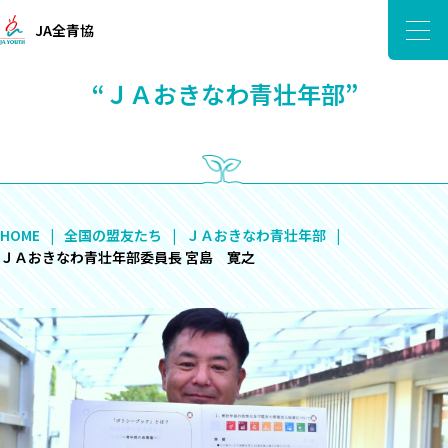
JA全青協
“ＪＡおきなわ青壮年部”
HOME
全国の盟友たち
ＪＡおきなわ青壮年部
ＪＡおきなわ青壮年部委員長 宮島 寛之