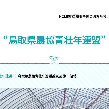
HOME
組織概要
全国の盟友たち
“鳥取県農協青壮年連盟”
壮年連盟
鳥取県農協青壮年連盟委員長 潮 隆博