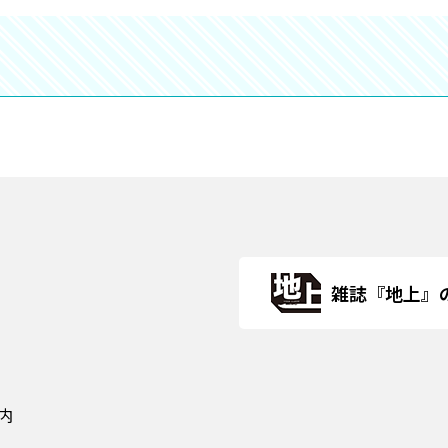
雑誌『地上』
内