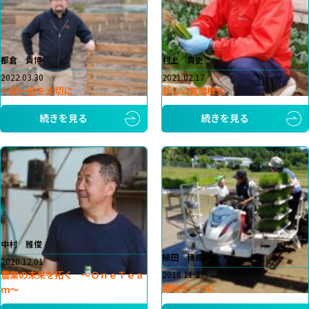
都倉 貴博
村上 貴史
2022.03.30
2021.02.17
一期一会を大切に
新しい営農様式
続きを見る
続きを見る
中村 雅俊
植田 博成
2020.12.01
農業の未来を拓く ～ＯｎｅＴｅａ
2018.11.27
地域を一つに
ｍ～