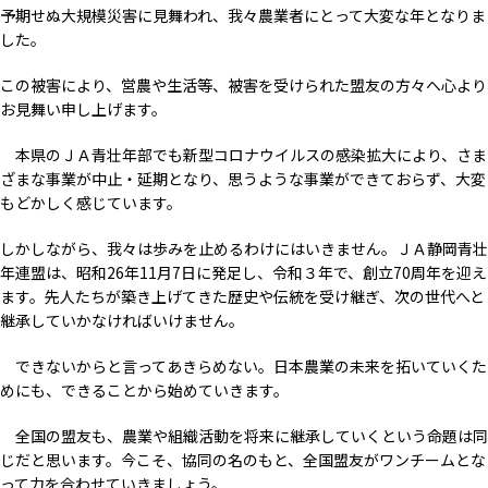
予期せぬ大規模災害に見舞われ、我々農業者にとって大変な年となりま
した。
この被害により、営農や生活等、被害を受けられた盟友の方々へ心より
お見舞い申し上げます。
本県のＪＡ青壮年部でも新型コロナウイルスの感染拡大により、さま
ざまな事業が中止・延期となり、思うような事業ができておらず、大変
もどかしく感じています。
しかしながら、我々は歩みを止めるわけにはいきません。ＪＡ静岡青壮
年連盟は、昭和26年11月7日に発足し、令和３年で、創立70周年を迎え
ます。先人たちが築き上げてきた歴史や伝統を受け継ぎ、次の世代へと
継承していかなければいけません。
できないからと言ってあきらめない。日本農業の未来を拓いていくた
めにも、できることから始めていきます。
全国の盟友も、農業や組織活動を将来に継承していくという命題は同
じだと思います。今こそ、協同の名のもと、全国盟友がワンチームとな
って力を合わせていきましょう。