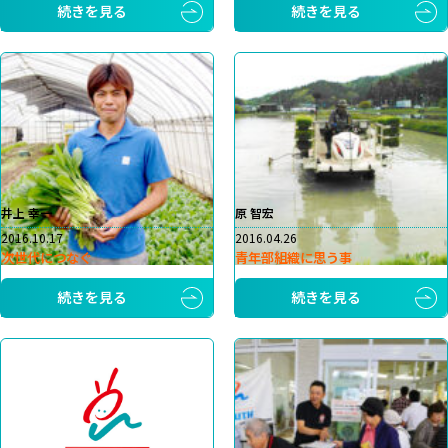
続きを見る
続きを見る
井上 幸一
原 智宏
2016.10.17
2016.04.26
次世代につなぐ
青年部組織に思う事
続きを見る
続きを見る