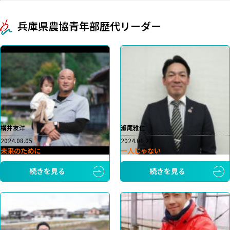
兵庫県農協青年部歴代リーダー
構井友洋
瀬尾雅仁
2024.08.05
2024.01.22
未来のために
一人じゃない
続きを見る
続きを見る