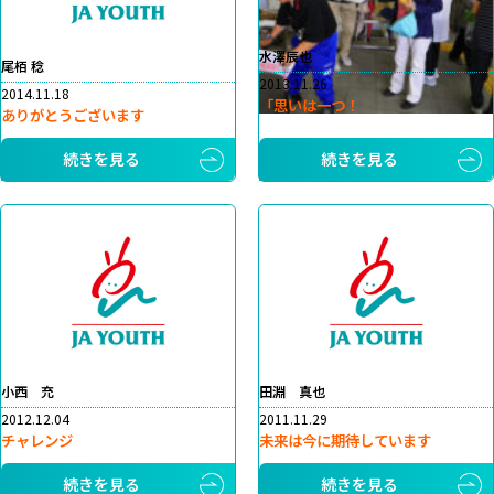
水澤辰也
尾栢 稔
2013.11.26
2014.11.18
「思いは一つ！
ありがとうございます
続きを見る
続きを見る
小西 充
田淵 真也
2012.12.04
2011.11.29
チャレンジ
未来は今に期待しています
続きを見る
続きを見る