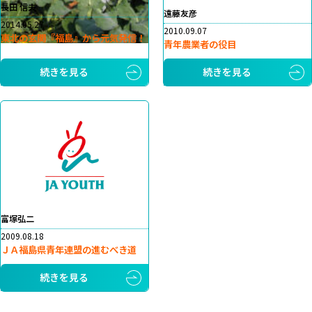
長田 信夫
遠藤友彦
2014.05.27
2010.09.07
東北の玄関『福島』から元気発信！
青年農業者の役目
続きを見る
続きを見る
富塚弘二
2009.08.18
ＪＡ福島県青年連盟の進むべき道
続きを見る