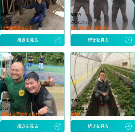
菊池一裕
星敬介
2025.07.28
2023.10.30
32代委員長として
農に関わる人を増やす
続きを見る
続きを見る
折笠明憲
手代木 秀一
2023.03.13
2021.02.24
実践する否定者であれ
勉強
続きを見る
続きを見る