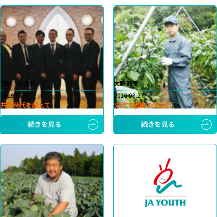
草野 城太郎
大野 政幸
2019.05.07
2016.09.27
共に時代を超えて
交流で組織の活性化
続きを見る
続きを見る