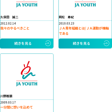
久保田 誠二
岡松 寿紀
2012.02.14
2010.03.23
我々のやるべきこと
ＪＡ青年組織とは/ＪＡ運動が機軸
である
続きを見る
続きを見る
川野雅顕
2009.03.17
一分間に想いを込めて