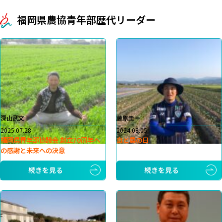
福岡県農協青年部歴代リーダー
深山武文
藤原圭一
2025.07.28
2024.08.05
福岡県青年部協議会 創立70周年へ
食と農の日
の感謝と未来への決意
続きを見る
続きを見る