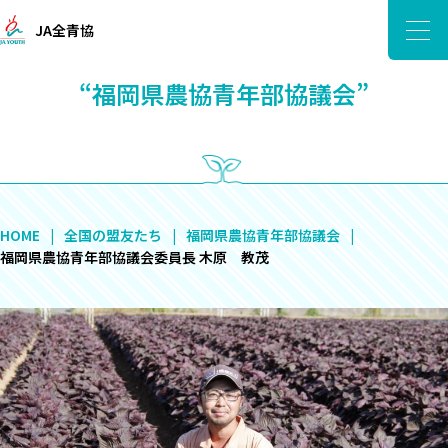
JA全青協
“福岡県農協青年部協議会”
HOME
全国の盟友たち
福岡県農協青年部協議会
福岡県農協青年部協議会委員長 木原 教茂