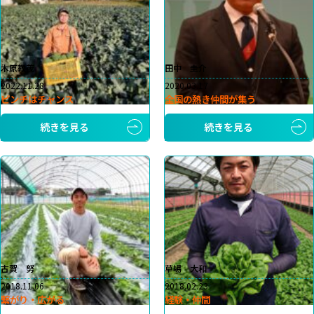
木原教茂
田中 圭介
2022.11.28
2020.03.17
ピンチはチャンス
全国の熱き仲間が集う
続きを見る
続きを見る
古賀 努
草場 大和
2018.11.06
2018.02.23
繋がり・広がる
経験・仲間