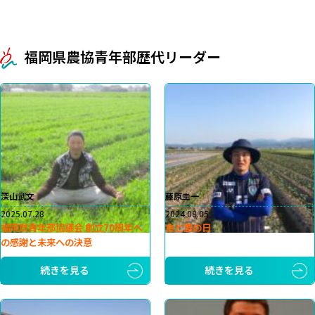
福岡県農協青年部歴代リーダー
深山武文
藤原圭一
2025.07.28
2024.08.05
福岡県青年部協議会 創立70周年へ
食と農の日
の感謝と未来への決意
続きを見る
続きを見る