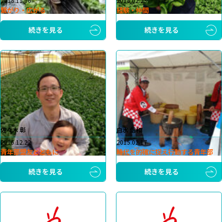
2018.11.06
2018.02.23
繋がり・広がる
経験・仲間
続きを見る
続きを見る
佐々木 彰
白水 信和
2015.12.22
2015.02.17
青年部盟友とともに
時代を的確に捉え行動する青年部
続きを見る
続きを見る