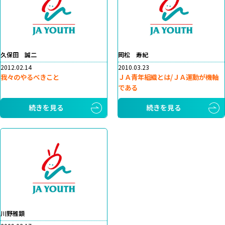
久保田 誠二
岡松 寿紀
2012.02.14
2010.03.23
我々のやるべきこと
ＪＡ青年組織とは/ＪＡ運動が機軸
である
続きを見る
続きを見る
川野雅顕