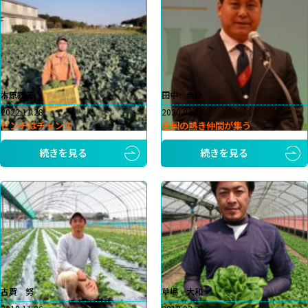
木原教茂
田中 圭介
2022.11.28
2020.03.17
ピンチはチャンス
全国の熱き仲間が集う
続きを見る
続きを見る
古賀 努
草場 大和