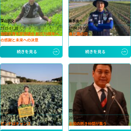
深山武文
藤原圭一
2025.07.28
2024.08.05
福岡県青年部協議会 創立70周年へ
食と農の日
の感謝と未来への決意
続きを見る
続きを見る
木原教茂
田中 圭介
2022.11.28
2020.03.17
ピンチはチャンス
全国の熱き仲間が集う