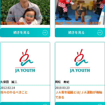
佐々木 彰
白水 信和
2015.12.22
2015.02.17
青年部盟友とともに
時代を的確に捉え行動する青年部
続きを見る
続きを見る
久保田 誠二
岡松 寿紀
2012.02.14
2010.03.23
我々のやるべきこと
ＪＡ青年組織とは/ＪＡ運動が機軸
である