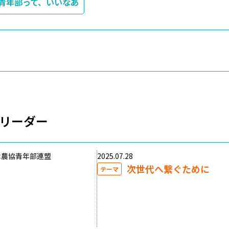
青年部って、いいなあ
リーダー
木農協青年部連盟
2025.07.28
次世代へ繋ぐために
テーマ