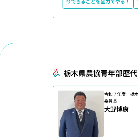
今できることを全力でやる！
栃木県農協青年部歴代
令和７年度 栃
委員長
大野博康