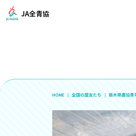
JA全青協
HOME
全国の盟友たち
栃木県農協青