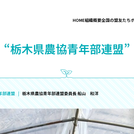
HOME
組織概要
全国の盟友たち
“栃木県農協青年部連盟”
年部連盟
栃木県農協青年部連盟委員長 船山 和洋