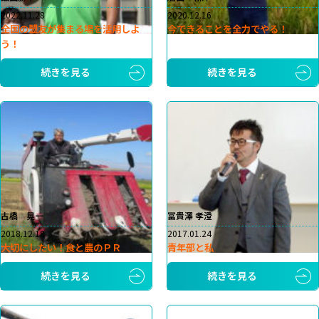
2022.11.28
2020.12.16
全国の盟友が集まる場を活用しよ
今できることを全力でやる！
う！
続きを見る
続きを見る
古橋 晃一
冨貴澤 孝澄
2018.12.18
2017.01.24
大切にしたい！食と農のＰＲ
青年部と私
続きを見る
続きを見る