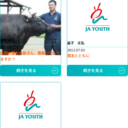
横尾 光広
益子 丈弘
2014.08.14
2012.07.03
全国の盟友の皆さん、農業に恋して
盟友とともに
ますか？
続きを見る
続きを見る