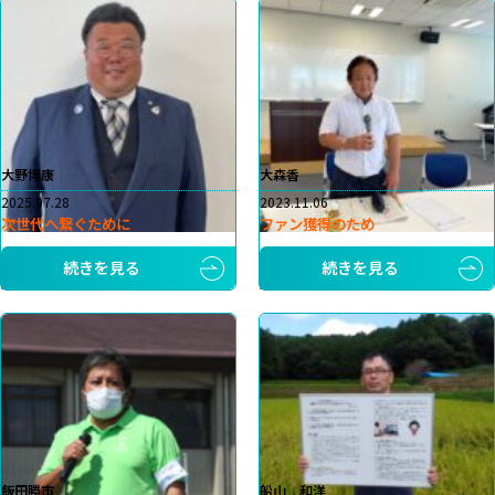
大野博康
大森香
2025.07.28
2023.11.06
次世代へ繋ぐために
ファン獲得のため
続きを見る
続きを見る
飯田勝市
船山 和洋