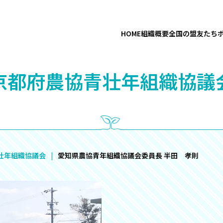
HOME
組織概要
全国の盟友たち
京都府農協青壮年組織協議
壮年組織協議会
愛知県農協青年組織協議会委員長 半田 孝則