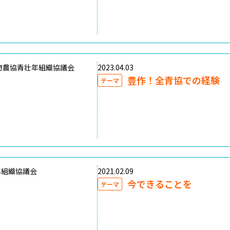
府農協青壮年組織協議会
2023.04.03
豊作！全青協での経験
テーマ
年組織協議会
2021.02.09
今できることを
テーマ