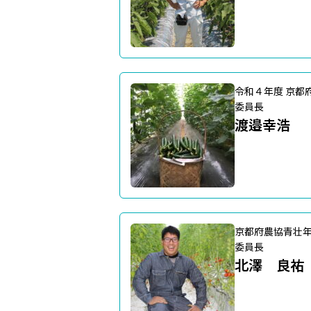
令和４年度 京都
委員長
渡邉幸浩
京都府農協青壮
委員長
北澤 良祐