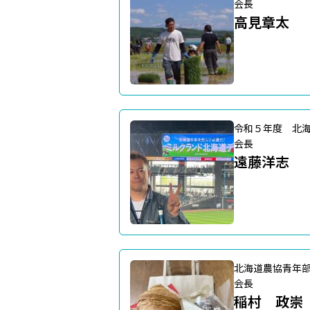
会長
高見章太
令和５年度 北
会長
遠藤洋志
北海道農協青年
会長
稲村 政崇