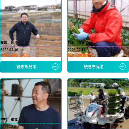
都倉 貴博
村上 貴史
2022.03.30
2021.02.17
一期一会を大切に
新しい営農様式
続きを見る
続きを見る
中村 雅俊
植田 博成
2020.12.01