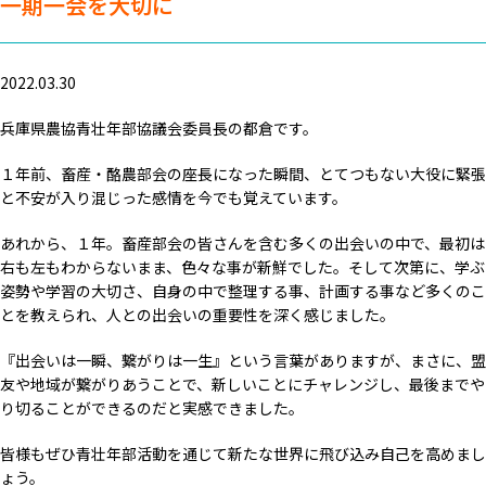
一期一会を大切に
2022.03.30
兵庫県農協青壮年部協議会委員長の都倉です。
１年前、畜産・酪農部会の座長になった瞬間、とてつもない大役に緊張
と不安が入り混じった感情を今でも覚えています。
あれから、１年。畜産部会の皆さんを含む多くの出会いの中で、最初は
右も左もわからないまま、色々な事が新鮮でした。そして次第に、学ぶ
姿勢や学習の大切さ、自身の中で整理する事、計画する事など多くのこ
とを教えられ、人との出会いの重要性を深く感じました。
『出会いは一瞬、繋がりは一生』という言葉がありますが、まさに、盟
友や地域が繋がりあうことで、新しいことにチャレンジし、最後までや
り切ることができるのだと実感できました。
皆様もぜひ青壮年部活動を通じて新たな世界に飛び込み自己を高めまし
ょう。