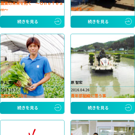
農業の未来を拓く ～ＯｎｅＴｅａ
2018.11.27
地域を一つに
ｍ～
続きを見る
続きを見る
井上 幸一
原 智宏
2016.10.17
2016.04.26
次世代につなぐ
青年部組織に思う事
続きを見る
続きを見る