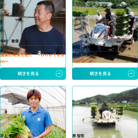
中村 雅俊
植田 博成
2020.12.01
農業の未来を拓く ～ＯｎｅＴｅａ
2018.11.27
地域を一つに
ｍ～
続きを見る
続きを見る
井上 幸一
原 智宏