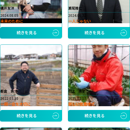
構井友洋
瀬尾雅仁
2024.08.05
2024.01.22
未来のために
一人じゃない
続きを見る
続きを見る
都倉 貴博
村上 貴史
2022.03.30
2021.02.17
一期一会を大切に
新しい営農様式
続きを見る
続きを見る