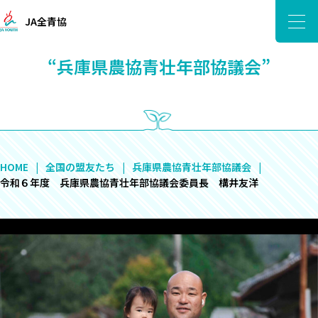
JA全青協
“兵庫県農協青壮年部協議会”
HOME
全国の盟友たち
兵庫県農協青壮年部協議会
令和６年度 兵庫県農協青壮年部協議会委員長 構井友洋