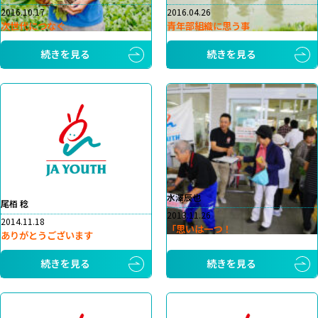
2016.10.17
2016.04.26
次世代につなぐ
青年部組織に思う事
続きを見る
続きを見る
水澤辰也
尾栢 稔
2013.11.26
2014.11.18
「思いは一つ！
ありがとうございます
続きを見る
続きを見る