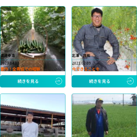
渡邉幸浩
北澤 良祐
2023.04.03
2021.02.09
豊作！全青協での経験
今できることを
続きを見る
続きを見る