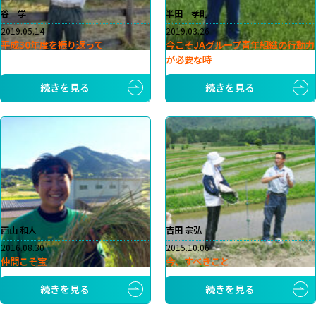
谷 学
半田 孝則
2019.05.14
2019.03.26
平成30年度を振り返って
今こそJAグループ青年組織の行動力
が必要な時
続きを見る
続きを見る
西山 和人
吉田 宗弘
2016.08.30
2015.10.06
仲間こそ宝
今、すべきこと
続きを見る
続きを見る