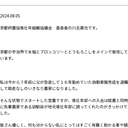
2024.08.05
京都府農協青壮年組織協議会 委員長の川北晋也です。
京都の宇治市で水稲とブロッコリーととうもろこしをメインで栽培して
います。
私は今から７年前に父が急逝して１６年勤めていた自動車販売店を退職
して助走なしのいきなり農家になりました。
そんな状態でスタートした営農ですが、青壮年部への入会は就農と同時
に先輩農家である幼馴染が地元青壮年部に誘ってくれたのがきっかけで
した。
皆さん優しく、何も分からない私にとってはすごく有難く助かる事や嬉