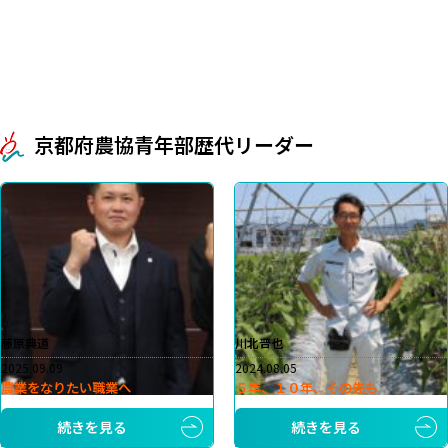
京都府農協青年部歴代リーダー
藤原典道
川北晋也
2025.09.09
2024.08.05
農業をなりたい職業へ
５年、１０年、その先も
続きを見る
続きを見る