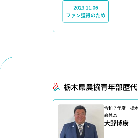
2023.11.06
ファン獲得のため
栃木県農協青年部歴代
令和７年度 栃
委員長
大野博康