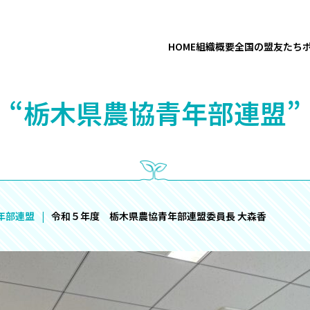
HOME
組織概要
全国の盟友たち
“栃木県農協青年部連盟”
年部連盟
令和５年度 栃木県農協青年部連盟委員長 大森香