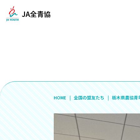
JA全青協
HOME
全国の盟友たち
栃木県農協青