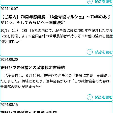
続きを読む
2024.10.07
【ご案内】70周年感謝祭「JA全青協マルシェ」～70年のあり
がとう、そしてみらいへ～開催決定
10/19（土）にKITTE丸の内にて、JA全青協設立70周年を記念したマル
シェを開催します✨全国各地の若手農業者が持ち寄った魅力溢れる農産
物や加工品…
続きを読む
2024.09.20
東野ひでき候補との政策協定書締結
JA全青協は、９月19日、東野ひでき氏との「政策協定書」を締結い
たしました。締結にあたり、洒井会長からは「この政策協定の内容は
青年部の想いが詰まった…
続きを読む
2024.08.15
東野ひでき候補への推薦状手交