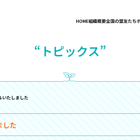
HOME
組織概要
全国の盟友たち
“トピックス”
ルいたしました
ました