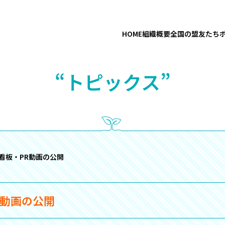
HOME
組織概要
全国の盟友たち
“トピックス”
看板・PR動画の公開
R動画の公開