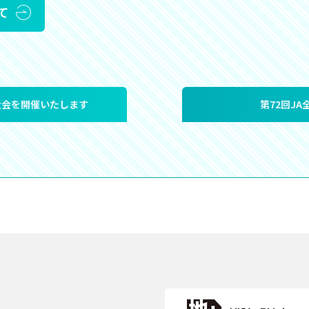
て
大会を開催いたします
第72回J