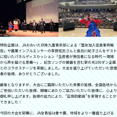
特別企画は、JAおおいた玖珠九重青年部による「盟友加入促進事例報
告」や農業インフルエンサーの草野拓志さんと長谷川紀子さんをゲスト
に招いたパネルディスカッション「生産者が発信者になる時代 ～現場
から声を届ける意義～」、記念ソングの披露を含む家の光100ダン企画
とのコラボステージを実施しました。大会を盛り上げていただいた登壇
者の皆様、ありがとうございました。
最後となりますが、大会にご臨席いただいた来賓の皆様、全国各地から
ご参加いただいた皆様、開催にあたりご協力いただいた皆様に、心より
御礼申し上げます。皆様の協力により、”圧倒的動員”を実現することが
できました！
今回の大会を契機に、JA全青協は食や農、地域をより一層盛り上げる