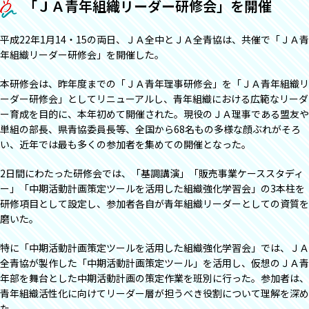
「ＪＡ青年組織リーダー研修会」を開催
平成22年1月14・15の両日、ＪＡ全中とＪＡ全青協は、共催で「ＪＡ青
年組織リーダー研修会」を開催した。
本研修会は、昨年度までの「ＪＡ青年理事研修会」を「ＪＡ青年組織リ
ーダー研修会」としてリニューアルし、青年組織における広範なリーダ
ー育成を目的に、本年初めて開催された。現役のＪＡ理事である盟友や
単組の部長、県青協委員長等、全国から68名もの多様な顔ぶれがそろ
い、近年では最も多くの参加者を集めての開催となった。
2日間にわたった研修会では、「基調講演」「販売事業ケーススタディ
ー」「中期活動計画策定ツールを活用した組織強化学習会」の3本柱を
研修項目として設定し、参加者各自が青年組織リーダーとしての資質を
磨いた。
特に「中期活動計画策定ツールを活用した組織強化学習会」では、ＪＡ
全青協が製作した「中期活動計画策定ツール」を活用し、仮想のＪＡ青
年部を舞台とした中期活動計画の策定作業を班別に行った。参加者は、
青年組織活性化に向けてリーダー層が担うべき役割について理解を深め
た。