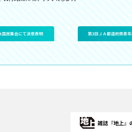
急国民集会にて決意表明
第3回ＪＡ都道府県青
雑誌『地上』