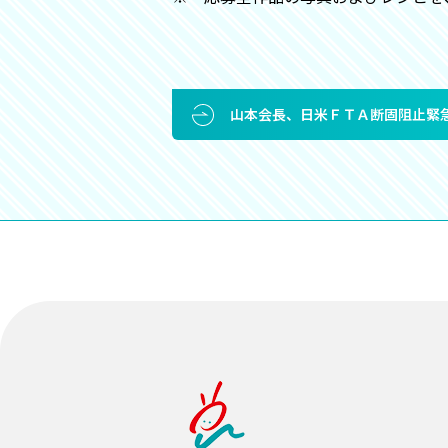
山本会長、日米ＦＴＡ断固阻止緊