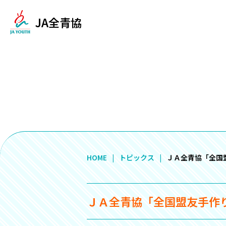
JA全青協
HOME
トピックス
ＪＡ全青協「全国
ＪＡ全青協「全国盟友手作