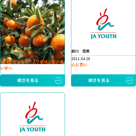
薗田 洋資
前川 信男
2015.03.24
2011.04.26
自らの経営強化により地域と農の担
心と思い
い手へ
続きを見る
続きを見る