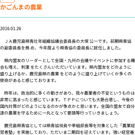
かごんまの農業
2016.01.26
ＪＡ鹿児島県青壮年組織協議会委員長の大塚 公一です。前期県青協
の副委員長を務 め、今年度より県青協の委員長に就任しました。
県内盟友のリーダーとして全国・九州の会議やイベントに参加する機
会も増え、刺激 をたくさんいただいています。県内盟友をどのように
盛り上げるか、鹿児島県の農業 をどのように盛り上げていくか多くの
使命があると感じております。
昨年は、政治的に多くの動きがあり、我々農業者の不安というものは
非常に高まったと感じています。ＴＰＰについても大筋合意し、今後の
国内対策がどのようになるのかが争点かと思います。全国の盟友で自分
達の農業を守るために一丸となって要請等行っていきましょう。
鹿児島県青協としては県青協役員や単組部長等を対象とした「農業経
営者塾」を実施しており、ただいま二期目を迎えています。強い経営基