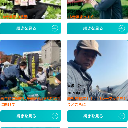
久保洋
今村和也
2025.07.28
2024.08.05
JA青年部の意義
JA青年まっすぐ！
続きを見る
続きを見る
前原祐樹
大塚 公一
2023.04.17
2019.03.19
再生産に配慮した適正な価格の実現
鹿児島発信！！ ポリシーブックをと
に向けて
りどころに
続きを見る
続きを見る